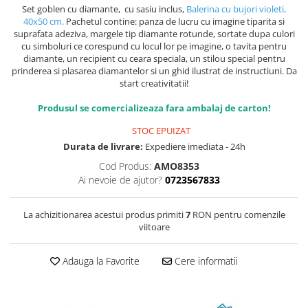
Set goblen cu diamante, cu sasiu inclus,
Balerina cu bujori violeti,
40x50 cm.
Pachetul contine: panza de lucru cu imagine tiparita si
suprafata adeziva, margele tip diamante rotunde, sortate dupa culori
cu simboluri ce corespund cu locul lor pe imagine, o tavita pentru
diamante, un recipient cu ceara speciala, un stilou special pentru
prinderea si plasarea diamantelor si un ghid ilustrat de instructiuni. Da
start creativitatii!
Produsul se comercializeaza fara ambalaj de carton!
STOC EPUIZAT
Durata de livrare:
Expediere imediata - 24h
Cod Produs:
AMO8353
Ai nevoie de ajutor?
0723567833
La achizitionarea acestui produs primiti
7
RON pentru comenzile
viitoare
Adauga la Favorite
Cere informatii