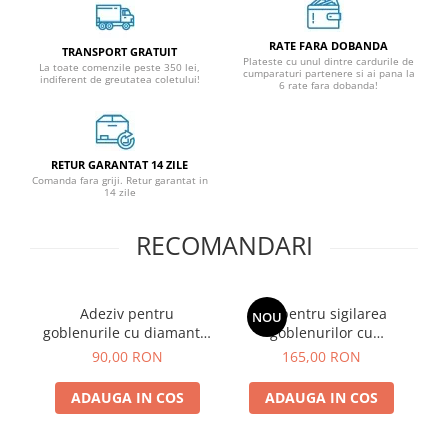
RATE FARA DOBANDA
TRANSPORT GRATUIT
Plateste cu unul dintre cardurile de
La toate comenzile peste 350 lei,
cumparaturi partenere si ai pana la
indiferent de greutatea coletului!
6 rate fara dobanda!
RETUR GARANTAT 14 ZILE
Comanda fara griji. Retur garantat in
14 zile
RECOMANDARI
Adeziv pentru
Set pentru sigilarea
NOU
goblenurile cu diamante,
goblenurilor cu
go
120 ml
diamante, 480 ml
90,00 RON
165,00 RON
ADAUGA IN COS
ADAUGA IN COS