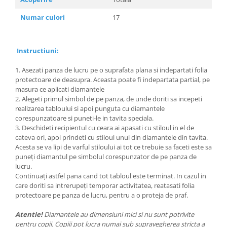
Numar culori
17
Instructiuni:
1. Asezati panza de lucru pe o suprafata plana si indepartati folia
protectoare de deasupra. Aceasta poate fi indepartata partial, pe
masura ce aplicati diamantele
2. Alegeti primul simbol de pe panza, de unde doriti sa incepeti
realizarea tabloului si apoi punguta cu diamantele
corespunzatoare si puneti-le in tavita speciala.
3. Deschideti recipientul cu ceara ai apasati cu stiloul in el de
cateva ori, apoi prindeti cu stiloul unul din diamantele din tavita.
Acesta se va lipi de varful stiloului ai tot ce trebuie sa faceti este sa
puneți diamantul pe simbolul corespunzator de pe panza de
lucru.
Continuați astfel pana cand tot tabloul este terminat. In cazul in
care doriti sa intrerupeți temporar activitatea, reatasati folia
protectoare pe panza de lucru, pentru a o proteja de praf.
Atentie!
Diamantele au dimensiuni mici si nu sunt potrivite
pentru copii. Copiii pot lucra numai sub supravegherea stricta a