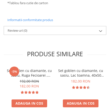
*Tablou fara cutie de carton
Informatii conformitate produs
Review-uri
(0)
PRODUSE SIMILARE
Set goblen cu diamante, cu
Set goblen cu diamante, cu
-5%
sasiu, Ruga Fecioarei ,
sasiu, Lac toamna, 40x50
40x50 cm
cm
192,00 RON
182,00 RON
182,00 RON
ADAUGA IN COS
ADAUGA IN COS