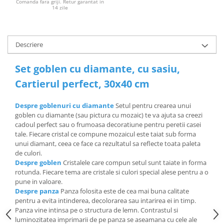
Comanda fara griji. Retur garantat in
14 zile
Descriere
Set goblen cu diamante, cu sasiu,
Cartierul perfect, 30x40 cm
Despre goblenuri cu diamante
Setul pentru crearea unui
goblen cu diamante (sau pictura cu mozaic) te va ajuta sa creezi
cadoul perfect sau o frumoasa decoratiune pentru peretii casei
tale. Fiecare cristal ce compune mozaicul este taiat sub forma
unui diamant, ceea ce face ca rezultatul sa reflecte toata paleta
de culori.
Despre goblen
Cristalele care compun setul sunt taiate in forma
rotunda. Fiecare tema are cristale si culori special alese pentru a o
pune in valoare.
Despre panza
Panza folosita este de cea mai buna calitate
pentru a evita intinderea, decolorarea sau intarirea ei in timp.
Panza vine intinsa pe o structura de lemn. Contrastul si
luminozitatea imprimarii de pe panza se aseamana cu cele ale