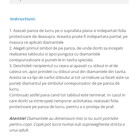
Instructiuni:
1. Asezati panza de lucru pe o suprafata plana si indepartati folia
protectoare de deasupra. Aceasta poate fi indepartata partial, pe
masura ce aplicati diamantele
2. Alegeti primul simbol de pe panza, de unde doriti sa incepeti
realizarea tabloului si apoi punguta cu diamantele
corespunzatoare si puneti-le in tavita speciala.
3. Deschideti recipientul cu ceara ai apasati cu stiloul in el de
cateva ori, apoi prindeti cu stiloul unul din diamantele din tavita.
Acesta se va lipi de varful stiloului ai tot ce trebuie sa faceti este sa
puneți diamantul pe simbolul corespunzator de pe panza de
lucru.
Continuați astfel pana cand tot tabloul este terminat. In cazul in
care doriti sa intrerupeți temporar activitatea, reatasati folia
protectoare pe panza de lucru, pentru a o proteja de praf.
Atentie!
Diamantele au dimensiuni mici si nu sunt potrivite
pentru copii. Copiii pot lucra numai sub supravegherea stricta a
unui adult.