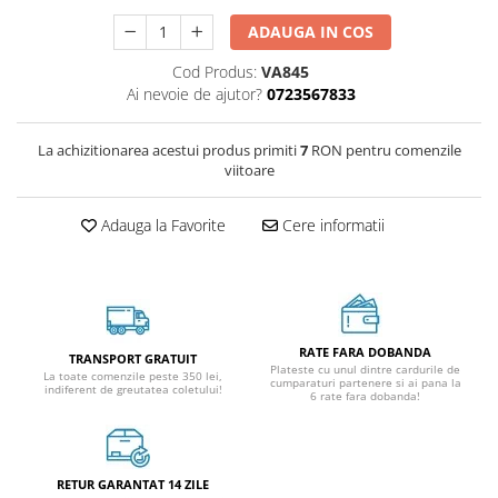
ADAUGA IN COS
Cod Produs:
VA845
Ai nevoie de ajutor?
0723567833
La achizitionarea acestui produs primiti
7
RON pentru comenzile
viitoare
Adauga la Favorite
Cere informatii
RATE FARA DOBANDA
TRANSPORT GRATUIT
Plateste cu unul dintre cardurile de
La toate comenzile peste 350 lei,
cumparaturi partenere si ai pana la
indiferent de greutatea coletului!
6 rate fara dobanda!
RETUR GARANTAT 14 ZILE