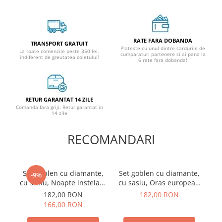
RATE FARA DOBANDA
TRANSPORT GRATUIT
Plateste cu unul dintre cardurile de
La toate comenzile peste 350 lei,
cumparaturi partenere si ai pana la
indiferent de greutatea coletului!
6 rate fara dobanda!
RETUR GARANTAT 14 ZILE
Comanda fara griji. Retur garantat in
14 zile
RECOMANDARI
Set goblen cu diamante,
Set goblen cu diamante,
Se
-9%
cu sasiu, Noapte instelata
cu sasiu, Oras european
cu
deasupra Rhonului - van
colorat toamna, 40x50 cm
182,00 RON
182,00 RON
Gogh, 40x50 cm
166,00 RON