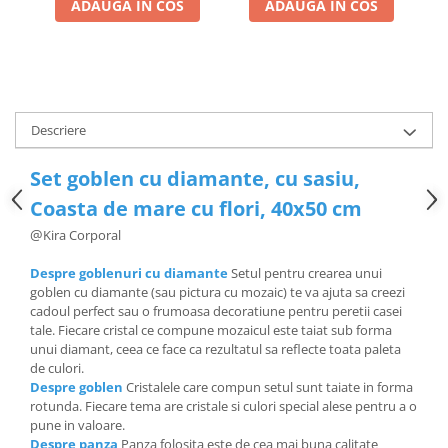
ADAUGA IN COS
ADAUGA IN COS
Descriere
Set goblen cu diamante, cu sasiu,
Coasta de mare cu flori, 40x50 cm
@
Kira Corporal
Despre goblenuri cu diamante
Setul pentru crearea unui
goblen cu diamante (sau pictura cu mozaic) te va ajuta sa creezi
cadoul perfect sau o frumoasa decoratiune pentru peretii casei
tale. Fiecare cristal ce compune mozaicul este taiat sub forma
unui diamant, ceea ce face ca rezultatul sa reflecte toata paleta
de culori.
Despre goblen
Cristalele care compun setul sunt taiate in forma
rotunda. Fiecare tema are cristale si culori special alese pentru a o
pune in valoare.
Despre panza
Panza folosita este de cea mai buna calitate