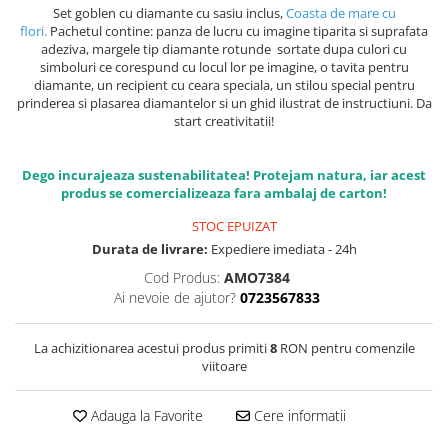
Set goblen cu diamante cu sasiu inclus,
Coasta de mare cu
flori.
Pachetul contine: panza de lucru cu imagine tiparita si suprafata
adeziva, margele tip diamante rotunde sortate dupa culori cu
simboluri ce corespund cu locul lor pe imagine, o tavita pentru
diamante, un recipient cu ceara speciala, un stilou special pentru
prinderea si plasarea diamantelor si un ghid ilustrat de instructiuni. Da
start creativitatii!
Dego incurajeaza sustenabilitatea! Protejam natura, iar acest
produs se comercializeaza fara ambalaj de carton!
STOC EPUIZAT
Durata de livrare:
Expediere imediata - 24h
Cod Produs:
AMO7384
Ai nevoie de ajutor?
0723567833
La achizitionarea acestui produs primiti
8
RON pentru comenzile
viitoare
Adauga la Favorite
Cere informatii