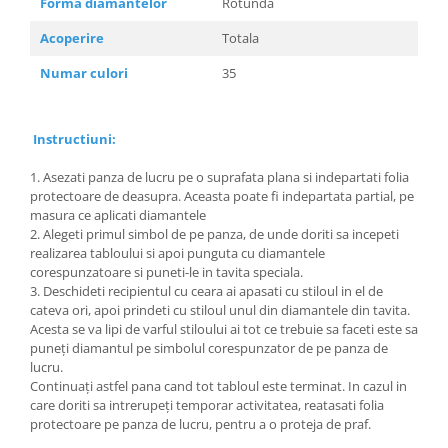
Forma diamantelor
Rotunda
Acoperire
Totala
Numar culori
35
Instructiuni:
1. Asezati panza de lucru pe o suprafata plana si indepartati folia
protectoare de deasupra. Aceasta poate fi indepartata partial, pe
masura ce aplicati diamantele
2. Alegeti primul simbol de pe panza, de unde doriti sa incepeti
realizarea tabloului si apoi punguta cu diamantele
corespunzatoare si puneti-le in tavita speciala.
3. Deschideti recipientul cu ceara ai apasati cu stiloul in el de
cateva ori, apoi prindeti cu stiloul unul din diamantele din tavita.
Acesta se va lipi de varful stiloului ai tot ce trebuie sa faceti este sa
puneți diamantul pe simbolul corespunzator de pe panza de
lucru.
Continuați astfel pana cand tot tabloul este terminat. In cazul in
care doriti sa intrerupeți temporar activitatea, reatasati folia
protectoare pe panza de lucru, pentru a o proteja de praf.