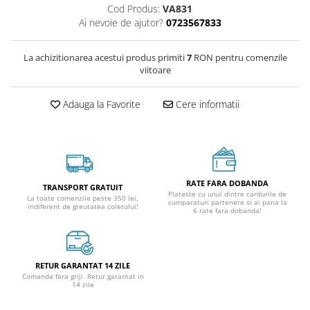
Cod Produs:
VA831
Ai nevoie de ajutor?
0723567833
La achizitionarea acestui produs primiti
7
RON pentru comenzile
viitoare
Adauga la Favorite
Cere informatii
RATE FARA DOBANDA
TRANSPORT GRATUIT
Plateste cu unul dintre cardurile de
La toate comenzile peste 350 lei,
cumparaturi partenere si ai pana la
indiferent de greutatea coletului!
6 rate fara dobanda!
RETUR GARANTAT 14 ZILE
Comanda fara griji. Retur garantat in
14 zile