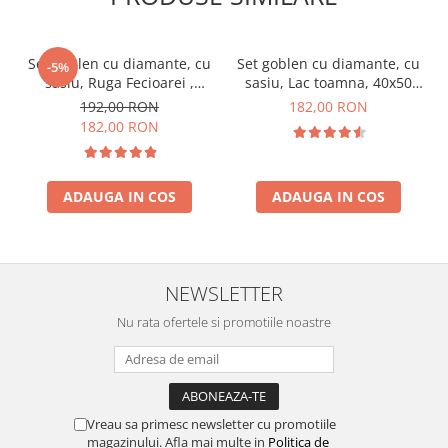
Set goblen cu diamante, cu
Set goblen cu diamante, cu
-5%
sasiu, Ruga Fecioarei ,
sasiu, Lac toamna, 40x50
40x50 cm
cm
192,00 RON
182,00 RON
182,00 RON
ADAUGA IN COS
ADAUGA IN COS
NEWSLETTER
Nu rata ofertele si promotiile noastre
Vreau sa primesc newsletter cu promotiile
magazinului. Afla mai multe in
Politica de