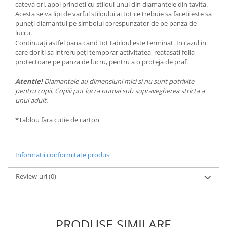
cateva ori, apoi prindeti cu stiloul unul din diamantele din tavita.
Acesta se va lipi de varful stiloului ai tot ce trebuie sa faceti este sa
puneți diamantul pe simbolul corespunzator de pe panza de
lucru.
Continuați astfel pana cand tot tabloul este terminat. In cazul in
care doriti sa intrerupeți temporar activitatea, reatasati folia
protectoare pe panza de lucru, pentru a o proteja de praf.
Atentie!
Diamantele au dimensiuni mici si nu sunt potrivite
pentru copii. Copiii pot lucra numai sub supravegherea stricta a
unui adult.
*Tablou fara cutie de carton
Informatii conformitate produs
Review-uri
(0)
PRODUSE SIMILARE