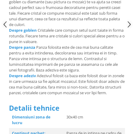
goblen cu diamante (sau pictura cu mozaic) te va ajuta sa creezi
cadoul perfect sau o frumoasa decoratiune pentru peretii casei
tale. Fiecare cristal ce compune mozaicul este taiat sub forma
unui diamant, ceea ce face ca rezultatul sa reflecte toata paleta
de culori.
Despre goblen
Cristalele care compun setul sunt taiate in forma
rotunda. Fiecare tema are cristale si culori special alese pentru a o
pune in valoare.
Despre panza
Panza folosita este de cea mai buna calitate
pentru a evita intinderea, decolorarea sau intarirea ei in timp.
Panza vine intinsa pe o structura de lemn. Contrastul si
luminozitatea imprimarii de pe panza se aseamana cu cele ale
unei fotografii. Baza adeziva este sigura.
Despre adeziv
Adezivul folosit ca baza este folosit doar in zonele
in care urmeaza sa fie aplicat mozaicul. Este folosit doar adeziv de
cea mai buna calitate, fara miros si non-toxic. Datorita structurii
panzei, cristalele care compun mozaicul se vor lipi ferm.
Detalii tehnice
Dimensiuni zona de
30x40 cm
lucru
Continut pachet:
Panza de in intinsa pe cadru de