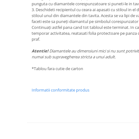
punguta cu diamantele corespunzatoare si puneti-le in tavi
3. Deschideti recipientul cu ceara ai apasati cu stiloul in el 
stiloul unul din diamantele din tavita. Acesta se va lipi de va
faceti este sa puneți diamantul pe simbolul corespunzator
Continuați astfel pana cand tot tabloul este terminat. In caz
temporar activitatea, reatasati folia protectoare pe panza 
praf.
Atentie!
Diamantele au dimensiuni mici si nu sunt potrivite
numai sub supravegherea stricta a unui adult.
*Tablou fara cutie de carton
Informatii conformitate produs