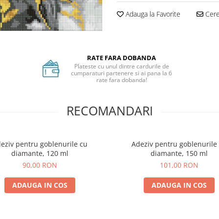
Adauga la Favorite
Cere 
RATE FARA DOBANDA
Plateste cu unul dintre cardurile de
cumparaturi partenere si ai pana la 6
rate fara dobanda!
RECOMANDARI
eziv pentru goblenurile cu
Adeziv pentru goblenurile
diamante, 120 ml
diamante, 150 ml
90,00 RON
101,00 RON
ADAUGA IN COS
ADAUGA IN COS