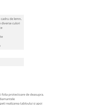
cm
 cadru de lemn,
iverse culori
te
te
a
ti folia protectoare de deasupra.
 diamantele
eti realizarea tabloului si apoi