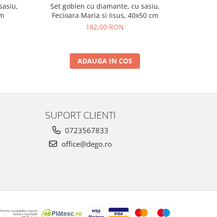
sasiu,
Set goblen cu diamante, cu sasiu,
Set gob
cm
Fecioara Maria si Iisus, 40x50 cm
182,00 RON
ADAUGA IN COS
SUPORT CLIENTI
0723567833
office@dego.ro