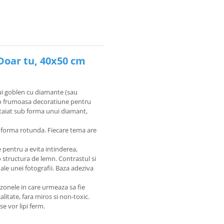
Doar tu, 40x50 cm
ui goblen cu diamante (sau
u o frumoasa decoratiune pentru
e taiat sub forma unui diamant,
n forma rotunda. Fiecare tema are
 pentru a evita intinderea,
o structura de lemn. Contrastul si
le unei fotografii. Baza adeziva
 zonele in care urmeaza sa fie
litate, fara miros si non-toxic.
e vor lipi ferm.