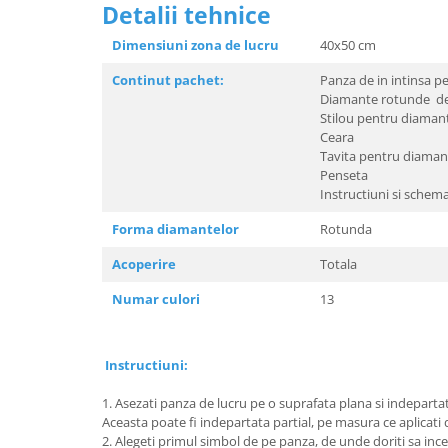
Detalii tehnice
Dimensiuni zona de lucru
40x50 
Continut pachet:
Panza de in intinsa pe
Diamante rotunde de d
Stilou pentru diaman
Ceara
Tavita pentru diaman
Penseta
Instructiuni si schem
Forma diamantelor
Rotunda
Acoperire
Totala
Numar culori
13
Instructiuni:
1. Asezati panza de lucru pe o suprafata plana si indeparta
Aceasta poate fi indepartata partial, pe masura ce aplicati
2. Alegeti primul simbol de pe panza, de unde doriti sa incep