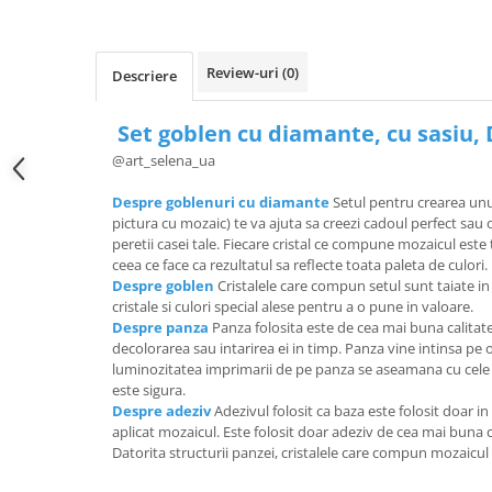
Review-uri
(0)
Descriere
Set goblen cu diamante, cu sasiu, 
@art_selena_ua
Despre goblenuri cu diamante
Setul pentru crearea un
pictura cu mozaic) te va ajuta sa creezi cadoul perfect sa
peretii casei tale. Fiecare cristal ce compune mozaicul est
ceea ce face ca rezultatul sa reflecte toata paleta de culori.
Despre goblen
Cristalele care compun setul sunt taiate i
cristale si culori special alese pentru a o pune in valoare.
Despre panza
Panza folosita este de cea mai buna calitate
decolorarea sau intarirea ei in timp. Panza vine intinsa pe 
luminozitatea imprimarii de pe panza se aseamana cu cele a
este sigura.
Despre adeziv
Adezivul folosit ca baza este folosit doar in
aplicat mozaicul. Este folosit doar adeziv de cea mai buna ca
Datorita structurii panzei, cristalele care compun mozaicul s