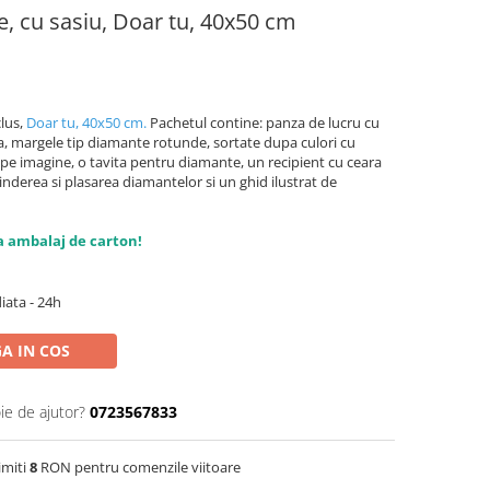
, cu sasiu, Doar tu, 40x50 cm
clus,
Doar tu, 40x50 cm.
Pachetul contine: panza de lucru cu
va, margele tip diamante rotunde, sortate dupa culori cu
 pe imagine, o tavita pentru diamante, un recipient cu ceara
rinderea si plasarea diamantelor si un ghid ilustrat de
a ambalaj de carton!
iata - 24h
A IN COS
ie de ajutor?
0723567833
imiti
8
RON pentru comenzile viitoare