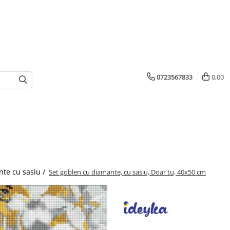
0723567833
0,00
te cu sasiu /
Set goblen cu diamante, cu sasiu, Doar tu, 40x50 cm