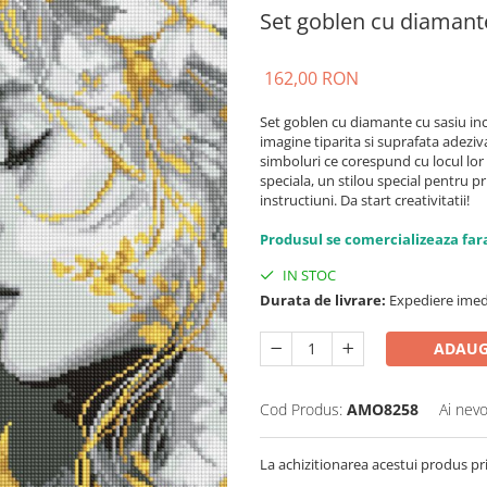
Set goblen cu diamante
162,00 RON
Set goblen cu diamante cu sasiu in
imagine tiparita si suprafata adezi
simboluri ce corespund cu locul lor
speciala, un stilou special pentru p
instructiuni. Da start creativitatii!
Produsul se comercializeaza far
IN STOC
Durata de livrare:
Expediere imed
ADAUG
Cod Produs:
AMO8258
Ai nevo
La achizitionarea acestui produs pr