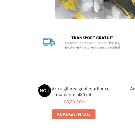
Distribuie
pe
Facebook
TRANSPORT GRATUIT
La toate comenzile peste 350 lei,
indiferent de greutatea coletului!
Set pentru sigilarea goblenurilor cu
Ad
NOU
diamante, 480 ml
165,00 RON
ADAUGA IN COS