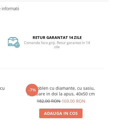
informatii
RETUR GARANTAT 14 ZILE
Comanda fara griji. Retur garantat in 14
zile
 cu
Set goblen cu diamante, cu sasiu,
Set pictura p
-7%
Plimbare in doi la apus, 40x50 cm
in
182,00 RON
169,00 RON
ADAUGA IN COS
A