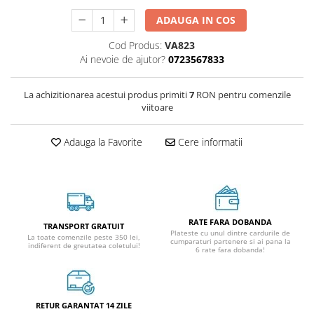
ADAUGA IN COS
Cod Produs:
VA823
Ai nevoie de ajutor?
0723567833
La achizitionarea acestui produs primiti
7
RON pentru comenzile
viitoare
Adauga la Favorite
Cere informatii
RATE FARA DOBANDA
TRANSPORT GRATUIT
Plateste cu unul dintre cardurile de
La toate comenzile peste 350 lei,
cumparaturi partenere si ai pana la
indiferent de greutatea coletului!
6 rate fara dobanda!
RETUR GARANTAT 14 ZILE