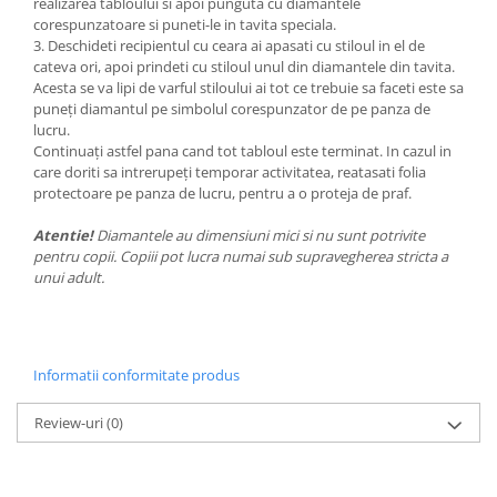
realizarea tabloului si apoi punguta cu diamantele
corespunzatoare si puneti-le in tavita speciala.
3. Deschideti recipientul cu ceara ai apasati cu stiloul in el de
cateva ori, apoi prindeti cu stiloul unul din diamantele din tavita.
Acesta se va lipi de varful stiloului ai tot ce trebuie sa faceti este sa
puneți diamantul pe simbolul corespunzator de pe panza de
lucru.
Continuați astfel pana cand tot tabloul este terminat. In cazul in
care doriti sa intrerupeți temporar activitatea, reatasati folia
protectoare pe panza de lucru, pentru a o proteja de praf.
Atentie!
Diamantele au dimensiuni mici si nu sunt potrivite
pentru copii. Copiii pot lucra numai sub supravegherea stricta a
unui adult.
Informatii conformitate produs
Review-uri
(0)