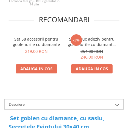
Comanda fara griji. Retur garantat in
14 zile
RECOMANDARI
Set 58 accesorii pentru
Set 3 buc adeziv pentru
Sp
-3%
goblenurile cu diamante
goblenurile cu diamante,
cu pensule, 450 ml
219,00 RON
254,00 RON
246,00 RON
ADAUGA IN COS
ADAUGA IN COS
Descriere
Set goblen cu diamante, cu sasiu,
Secretele Egiptului 30x40 cm