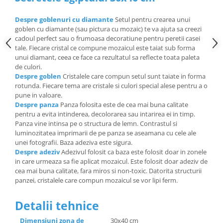
Despre goblenuri cu diamante
Setul pentru crearea unui
goblen cu diamante (sau pictura cu mozaic) te va ajuta sa creezi
cadoul perfect sau o frumoasa decoratiune pentru peretii casei
tale. Fiecare cristal ce compune mozaicul este taiat sub forma
unui diamant, ceea ce face ca rezultatul sa reflecte toata paleta
de culori.
Despre goblen
Cristalele care compun setul sunt taiate in forma
rotunda. Fiecare tema are cristale si culori special alese pentru a o
pune in valoare.
Despre panza
Panza folosita este de cea mai buna calitate
pentru a evita intinderea, decolorarea sau intarirea ei in timp.
Panza vine intinsa pe o structura de lemn. Contrastul si
luminozitatea imprimarii de pe panza se aseamana cu cele ale
unei fotografii. Baza adeziva este sigura.
Despre adeziv
Adezivul folosit ca baza este folosit doar in zonele
in care urmeaza sa fie aplicat mozaicul. Este folosit doar adeziv de
cea mai buna calitate, fara miros si non-toxic. Datorita structurii
panzei, cristalele care compun mozaicul se vor lipi ferm.
Detalii tehnice
Dimensiuni zona de
30x40 cm