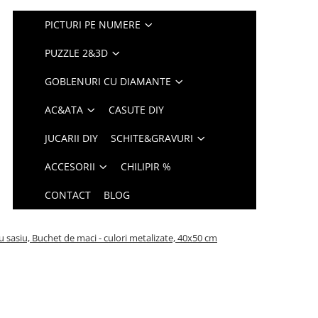
PICTURI PE NUMERE
PUZZLE 2&3D
GOBLENURI CU DIAMANTE
AC&ATA
CASUTE DIY
JUCARII DIY
SCHITE&GRAVURI
ACCESORII
CHILIPIR %
CONTACT
BLOG
u sasiu, Buchet de maci - culori metalizate, 40x50 cm