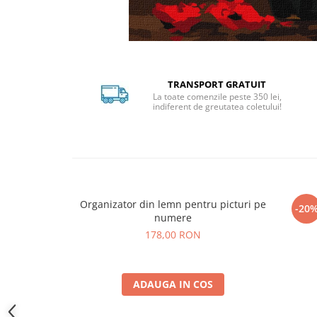
Distribuie
pe
Facebook
TRANSPORT GRATUIT
La toate comenzile peste 350 lei,
indiferent de greutatea coletului!
Organizator din lemn pentru picturi pe
Set c
-20
numere
178,00 RON
ADAUGA IN COS