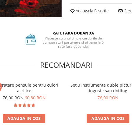
Adauga la Favorite
Cere 
RATE FARA DOBANDA
Plateste cu unul dintre cardurile de
cumparaturi partenere si ai pana la 6
rate fara dobanda!
RECOMANDARI
uratare pensule pentru culori
Set 3 instrumente duble pictura
%
acrilice
inguste sau dotting
76,00 RON
60,80 RON
76,00 RON
ADAUGA IN COS
ADAUGA IN COS