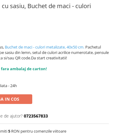
 cu sasiu, Buchet de maci - culori
us,
Buchet de maci - culori metalizate, 40x50 cm.
Pachetul
e sasiu din lemn, setul de culori acrilice numerotate, pensule
a si/sau QR code.Da start creativitatii!
 fara ambalaj de carton!
iata - 24h
A IN COS
ie de ajutor?
0723567833
imiti
5
RON pentru comenzile viitoare