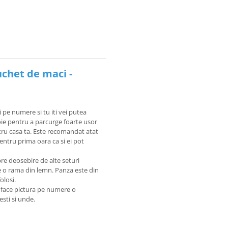
uchet de maci -
i pe numere si tu iti vei putea
voie pentru a parcurge foarte usor
tru casa ta. Este recomandat atat
pentru prima oara ca si ei pot
re deosebire de alte seturi
pe o rama din lemn. Panza este din
olosi.
e face pictura pe numere o
sesti si unde.