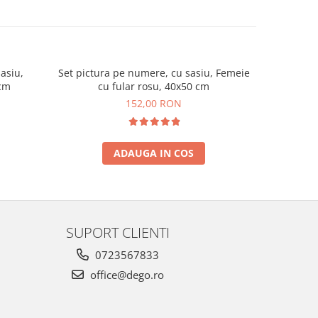
asiu,
Set pictura pe numere, cu sasiu, Femeie
Set pictur
 cm
cu fular rosu, 40x50 cm
152,00 RON
ADAUGA IN COS
SUPORT CLIENTI
0723567833
office@dego.ro