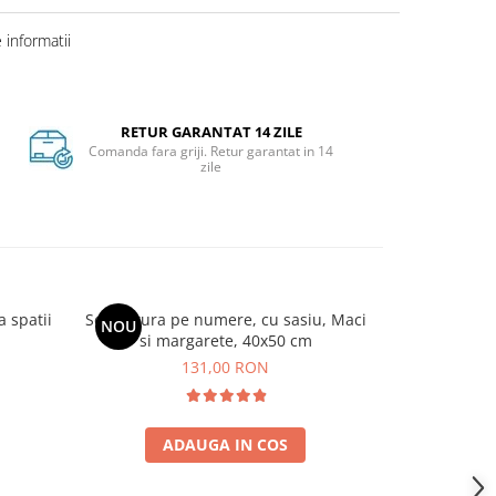
informatii
RETUR GARANTAT 14 ZILE
Comanda fara griji. Retur garantat in 14
zile
 spatii
Set pictura pe numere, cu sasiu, Maci
Set pictura 
NOU
si margarete, 40x50 cm
cu veder
131,00 RON
ADAUGA IN COS
A