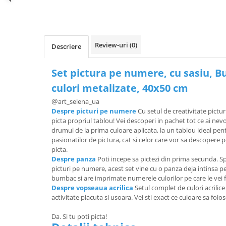
Review-uri
(0)
Descriere
Set pictura pe numere, cu sasiu, B
culori metalizate, 40x50 cm
@
art_selena_ua
Despre picturi pe numere
Cu setul de creativitate pictur
picta propriul tablou! Vei descoperi in pachet tot ce ai ne
drumul de la prima culoare aplicata, la un tablou ideal pen
pasionatilor de pictura, cat si celor care vor sa descopere 
picta.
Despre panza
Poti incepe sa pictezi din prima secunda. Sp
picturi pe numere, acest set vine cu o panza deja intinsa 
bumbac si are imprimate numerele culorilor pe care le vei f
Despre vopseaua acrilica
Setul complet de culori acrilic
activitate placuta si usoara. Vei sti exact ce culoare sa folo
Da. Si tu poti picta!