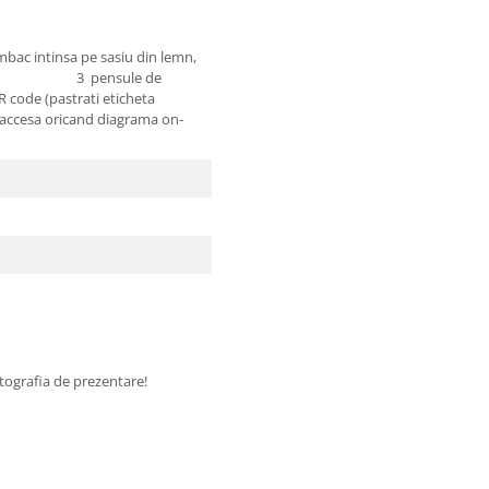
 intinsa pe sasiu din lemn,
rotate, 3 pensule de
QR code (pastrati eticheta
sa oricand diagrama on-
fotografia de prezentare!