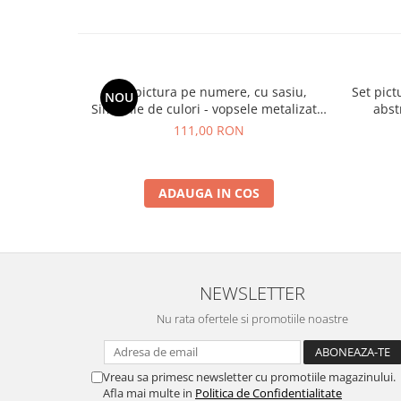
Set pictura pe numere, cu sasiu,
Set pict
NOU
Simfonie de culori - vopsele metalizate,
abst
40x50 cm
111,00 RON
ADAUGA IN COS
NEWSLETTER
Nu rata ofertele si promotiile noastre
Vreau sa primesc newsletter cu promotiile magazinului.
Afla mai multe in
Politica de Confidentialitate