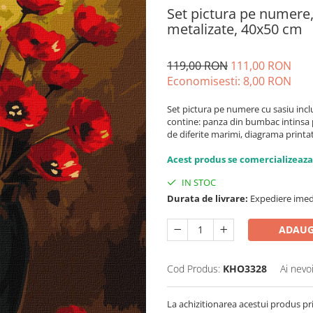
Set pictura pe numere,
metalizate, 40x50 cm
119,00 RON
111,00 RON
Economisesti:
8,00
RON
Set pictura pe numere cu sasiu incl
contine: panza din bumbac intinsa p
de diferite marimi, diagrama printat
Acest produs se comercializeaza
IN STOC
Durata de livrare:
Expediere imed
ADAUG
Cod Produs:
KHO3328
Ai nevo
La achizitionarea acestui produs pr