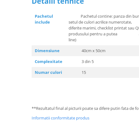
Detalii tehnice
Pachetul
Pachetul contine: panza din bumbac
include
setul de culori acrilice nume
diferite marimi, checklist printat sau 
produsului pentru a putea acce
line)
Dimensiune
40cm x 50cm
Complexitate
3 din 5
Numar culori
15
**Rezultatul final al picturii poate sa difere putin fata de 
Informatii conformitate produs