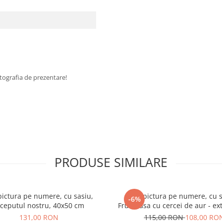
fotografia de prezentare!
PRODUSE SIMILARE
pictura pe numere, cu sasiu,
Set pictura pe numere, cu s
-6%
nceputul nostru, 40x50 cm
Frumoasa cu cercei de aur - ext
metalizate, 40x50 cm
131,00 RON
115,00 RON
108,00 RO