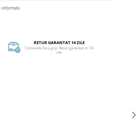
informatii
RETUR GARANTAT 14 ZILE
Comanda fara griji. Retur garantat in 14
zile