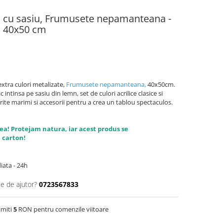
, cu sasiu, Frumusete nepamanteana -
e, 40x50 cm
extra culori metalizate,
Frumusete nepamanteana,
40x50cm.
ntinsa pe sasiu din lemn, set de culori acrilice clasice si
rite marimi si accesorii pentru a crea un tablou spectaculos.
ea! Protejam natura, iar acest produs se
 carton!
iata - 24h
ie de ajutor?
0723567833
imiti
5
RON pentru comenzile viitoare