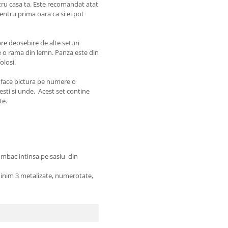
tru casa ta. Este recomandat atat
pentru prima oara ca si ei pot
re deosebire de alte seturi
pe o rama din lemn. Panza este din
olosi.
e face pictura pe numere o
sesti si unde. Acest set contine
te.
ac intinsa pe sasiu din
inim 3 metalizate, numerotate,