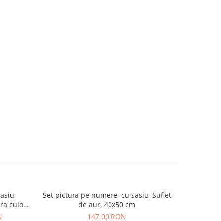
asiu,
Set pictura pe numere, cu sasiu, Suflet
Set pictur
ra culori
de aur, 40x50 cm
t
N
147,00 RON