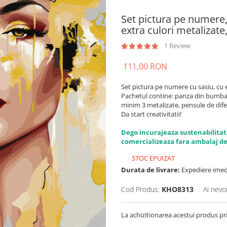
Set pictura pe numere
extra culori metalizat
1 Review
111,00 RON
Set pictura pe numere cu sasiu, cu 
Pachetul contine: panza din bumbac i
minim 3 metalizate, pensule de dife
Da start creativitatii!
Dego incurajeaza sustenabilitat
comercializeaza fara ambalaj de
STOC EPUIZAT
Durata de livrare:
Expediere imed
Cod Produs:
KHO8313
Ai nevo
La achizitionarea acestui produs pr