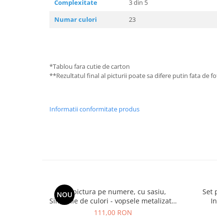
Complexitate
3 din 5
Numar culori
23
*Tablou fara cutie de carton
**Rezultatul final al picturii poate sa difere putin fata de 
Informatii conformitate produs
Set pictura pe numere, cu sasiu,
Set 
NOU
Simfonie de culori - vopsele metalizate,
I
40x50 cm
111,00 RON