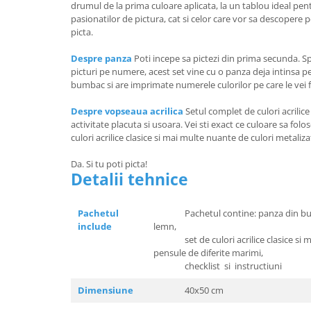
drumul de la prima culoare aplicata, la un tablou ideal pen
pasionatilor de pictura, cat si celor care vor sa descopere 
picta.
Despre panza
Poti incepe sa pictezi din prima secunda. Sp
picturi pe numere, acest set vine cu o panza deja intinsa 
bumbac si are imprimate numerele culorilor pe care le vei f
Despre vopseaua acrilica
Setul complet de culori acrilic
activitate placuta si usoara. Vei sti exact ce culoare sa folo
culori acrilice clasice si mai multe nuante de culori metaliza
Da. Si tu poti picta!
Detalii tehnice
Pachetul
Pachetul contine: panza din bumb
include
lemn,
set de culori acrilice clasice si m
pensule de diferite marimi,
checklist si instructiuni
Dimensiune
40x50 cm