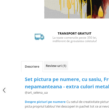
Distribuie
pe
Facebook
TRANSPORT GRATUIT
La toate comenzile peste 350 lei,
indiferent de greutatea coletului!
Review-uri
(1)
Descriere
Set pictura pe numere, cu sasiu, 
nepamanteana - extra culori metal
@art_selena_ua
Despre picturi pe numere
Cu setul de creativitate pictur
picta propriul tablou! Vei descoperi in pachet tot ce ai ne