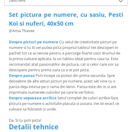
Descriere
Set pictura pe numere, cu sasiu, Pesti
Koï si nuferi, 40x50 cm
@Arisa Thavee
Despre picturi pe numere
Cu setul de creativitate picturi pe
numere si tu iti vei putea picta propriul tablou! Vei descoperi in
pachet tot ce ai nevoie pentru a parcurge foarte usor drumul de
la prima culoare aplicata, la un tablou ideal pentru casa ta. Este
recomandat atat pasionatilor de pictura, cat si celor care vor sa
descopere pentru prima oara ca si ei pot picta.
Despre panza
Poti incepe sa pictezi din prima secunda. Spre
deosebire de alte seturi picturi pe numere, acest set vine cu o
panza deja intinsa pe o rama din lemn. Panza este din in si are
imprimate numerele culorilor pe care le vei folosi.
Despre vopseaua acrilica
Setul complet de culori acrilice face
pictura pe numere o activitate placuta si usoara. Vei sti exact ce
culoare sa folosesti si unde.
Da. Si tu poti picta!
Detalii tehnice