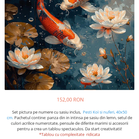
152,00 RON
Set pictura pe numere cu sasiu inclus,
Pesti Koï si nuferi, 40x50
cm.
Pachetul contine: panza din in intinsa pe sasiu din lemn, setul de
culori acrilice numerotate, pensule de diferite marimi si accesorii
pentru a crea un tablou spectaculos. Da start creativitatii!
*Tablou cu complexitate ridicata