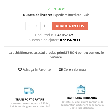
IN STOC
Durata de livrare:
Expediere imediata - 24h
ADAUGA IN COS
Cod Produs:
FA10573-Y
Ai nevoie de ajutor?
0723567833
La achizitionarea acestui produs primiti
7
RON pentru comenzile
viitoare
Adauga la Favorite
Cere informatii
RATE FARA DOBANDA
TRANSPORT GRATUIT
Plateste cu unul dintre cardurile de
La toate comenzile peste 350 lei,
cumparaturi partenere si ai pana la
indiferent de greutatea coletului!
6 rate fara dobanda!