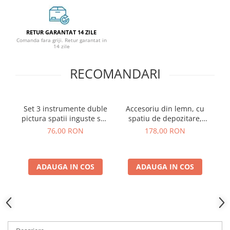
RETUR GARANTAT 14 ZILE
Comanda fara griji. Retur garantat in
14 zile
RECOMANDARI
Set 3 instrumente duble
Accesoriu din lemn, cu
S
pictura spatii inguste sau
spatiu de depozitare,
cu
dotting
pentru picturile pe
76,00 RON
178,00 RON
numere
ADAUGA IN COS
ADAUGA IN COS