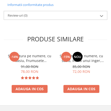
Informatii conformitate produs
Review-uri
(0)
PRODUSE SIMILARE
Set pictura pe numere, cu
Set pictura pe numere, cu
-14%
-15%
NOU
sasiu, Frumusete
sasiu, Inima unui inger,
impecabila - culori
30x40 cm
91,00 RON
85,00 RON
metalizate, 40x40 cm
78,00 RON
72,00 RON
ADAUGA IN COS
ADAUGA IN COS