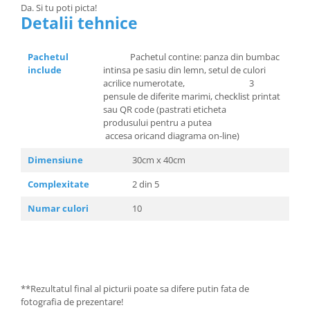
Da. Si tu poti picta!
Detalii tehnice
Pachetul
Pachetul contine: panza din bumbac
include
intinsa pe sasiu din lemn, setul de culori
acrilice numerotate, 3
pensule de diferite marimi, checklist printat
sau QR code (pastrati eticheta
produsului pentru a putea
accesa oricand diagrama on-line)
Dimensiune
30cm x 40cm
Complexitate
2 din 5
Numar culori
10
**Rezultatul final al picturii poate sa difere putin fata de
fotografia de prezentare!