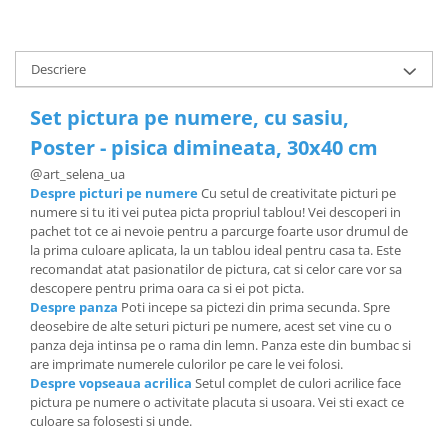
Descriere
Set pictura pe numere, cu sasiu,
Poster - pisica dimineata, 30x40 cm
@
art_selena_ua
Despre picturi pe numere
Cu setul de creativitate picturi pe
numere si tu iti vei putea picta propriul tablou! Vei descoperi in
pachet tot ce ai nevoie pentru a parcurge foarte usor drumul de
la prima culoare aplicata, la un tablou ideal pentru casa ta. Este
recomandat atat pasionatilor de pictura, cat si celor care vor sa
descopere pentru prima oara ca si ei pot picta.
Despre panza
Poti incepe sa pictezi din prima secunda. Spre
deosebire de alte seturi picturi pe numere, acest set vine cu o
panza deja intinsa pe o rama din lemn. Panza este din bumbac si
are imprimate numerele culorilor pe care le vei folosi.
Despre vopseaua acrilica
Setul complet de culori acrilice face
pictura pe numere o activitate placuta si usoara. Vei sti exact ce
culoare sa folosesti si unde.