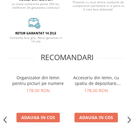
Plateste cu unul dintre cardurile de
La toate comenzile peste 350 lei,
cumparaturi partenere si ai pana la
indiferent de greutatea coletului!
6 rate fara dobanda!
RETUR GARANTAT 14 ZILE
Comanda fara griji. Retur garantat in
14 zile
RECOMANDARI
Organizator din lemn
Accesoriu din lemn, cu
pentru picturi pe numere
spatiu de depozitare,
pentru picturile pe
178,00 RON
178,00 RON
numere
ADAUGA IN COS
ADAUGA IN COS