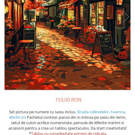
153,00 RON
Set pictura pe numere cu sasiu inclus,
Strada cafenelelor, toamna,
40x50 cm
Pachetul contine: panza din in intinsa pe sasiu din lemn,
setul de culori acrilice numerotate, pensule de diferite marimi si
accesorii pentru a crea un tablou spectaculos. Da start creativitatii!
*
Tablou cu complexitate extrem de ridicata