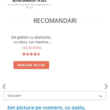
RETUR GARANTAT 14 ZILE
Comanda fara griji. Retur garantat in
14 zile
RECOMANDARI
Set goblen cu diamante,
cu sasiu, Lac toamna,
40x50 cm
182,00 RON
ADAUGA IN COS
Descriere
Set pictura pe numere, cu sasiu,