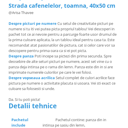
Strada cafenelelor, toamna, 40x50 cm
@Arisa Thavee
Despre picturi pe numere
Cu setul de creativitate picturi pe
numere si tu iti vei putea picta propriul tablou! Vei descoperi in
pachet tot ce ai nevoie pentru a parcurge foarte usor drumul de
la prima culoare aplicata, la un tablou ideal pentru casa ta. Este
recomandat atat pasionatilor de pictura, cat si celor care vor sa
descopere pentru prima oara ca si ei pot picta.
Despre panza
Poti incepe sa pictezi din prima secunda. Spre
deosebire de alte seturi picturi pe numere, acest set vine cu o
panza deja intinsa pe o rama din lemn. Panza este din in si are
imprimate numerele culorilor pe care le vei folosi.
Despre vopseaua acrilica
Setul complet de culori acrilice face
pictura pe numere o activitate placuta si usoara. Vei sti exact ce
culoare sa folosesti si unde.
Da. Si tu poti picta!
Detalii tehnice
Pachetul
Pachetul contine: panza din in
include
intinsa pe sasiu din lemn,