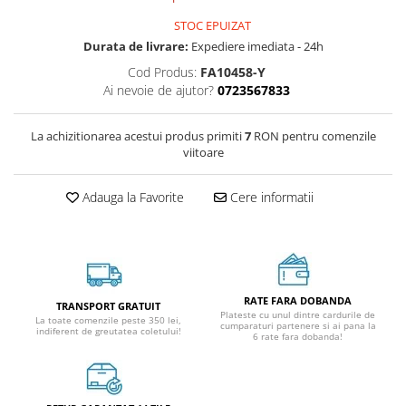
STOC EPUIZAT
Durata de livrare:
Expediere imediata - 24h
Cod Produs:
FA10458-Y
Ai nevoie de ajutor?
0723567833
La achizitionarea acestui produs primiti
7
RON pentru comenzile
viitoare
Adauga la Favorite
Cere informatii
RATE FARA DOBANDA
TRANSPORT GRATUIT
Plateste cu unul dintre cardurile de
La toate comenzile peste 350 lei,
cumparaturi partenere si ai pana la
indiferent de greutatea coletului!
6 rate fara dobanda!