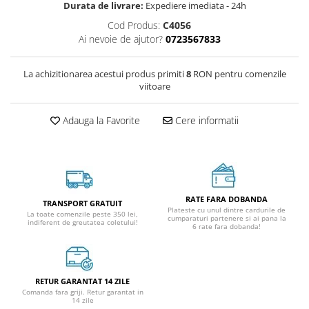
Durata de livrare:
Expediere imediata - 24h
Cod Produs:
C4056
Ai nevoie de ajutor?
0723567833
La achizitionarea acestui produs primiti
8
RON pentru comenzile
viitoare
Adauga la Favorite
Cere informatii
RATE FARA DOBANDA
TRANSPORT GRATUIT
Plateste cu unul dintre cardurile de
La toate comenzile peste 350 lei,
cumparaturi partenere si ai pana la
indiferent de greutatea coletului!
6 rate fara dobanda!
RETUR GARANTAT 14 ZILE
Comanda fara griji. Retur garantat in
14 zile