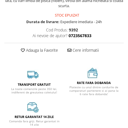
lata, cu varf limba de pisica (filbert), virola din alama nichelata si coada
scurta.
STOC EPUIZAT
Durata de livrare:
Expediere imediata - 24h
Cod Produs:
9392
Ai nevoie de ajutor?
0723567833
Adauga la Favorite
Cere informatii
RATE FARA DOBANDA
TRANSPORT GRATUIT
Plateste cu unul dintre cardurile de
La toate comenzile peste 350 lei,
cumparaturi partenere si ai pana la
indiferent de greutatea coletului!
6 rate fara dobanda!
RETUR GARANTAT 14 ZILE
Comanda fara griji. Retur garantat in
14 zile