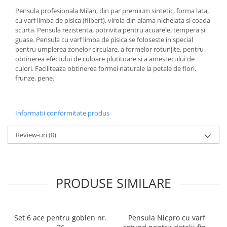
Pensula profesionala Milan, din par premium sintetic, forma lata,
cu varf limba de pisica (filbert), virola din alama nichelata si coada
scurta. Pensula rezistenta, potrivita pentru acuarele, tempera si
guase. Pensula cu varf limba de pisica se foloseste in special
pentru umplerea zonelor circulare, a formelor rotunjite, pentru
obtinerea efectului de culoare plutitoare si a amestecului de
culori. Faciliteaza obtinerea formei naturale la petale de flori,
frunze, pene.
Informatii conformitate produs
Review-uri
(0)
PRODUSE SIMILARE
Set 6 ace pentru goblen nr.
Pensula Nicpro cu varf