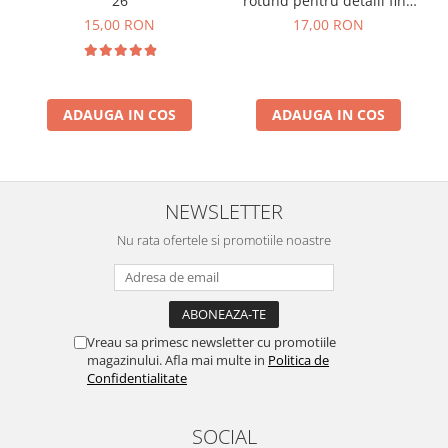
26
rotund pentru detalii fine
10/0
15,00 RON
17,00 RON
ADAUGA IN COS
ADAUGA IN COS
NEWSLETTER
Nu rata ofertele si promotiile noastre
Vreau sa primesc newsletter cu promotiile
magazinului. Afla mai multe in
Politica de
Confidentialitate
SOCIAL