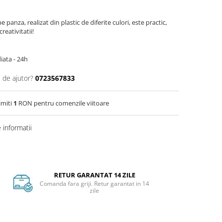
anza, realizat din plastic de diferite culori, este practic,
reativitatii!
iata - 24h
 de ajutor?
0723567833
imiti
1
RON pentru comenzile viitoare
informatii
RETUR GARANTAT 14 ZILE
Comanda fara griji. Retur garantat in 14
zile