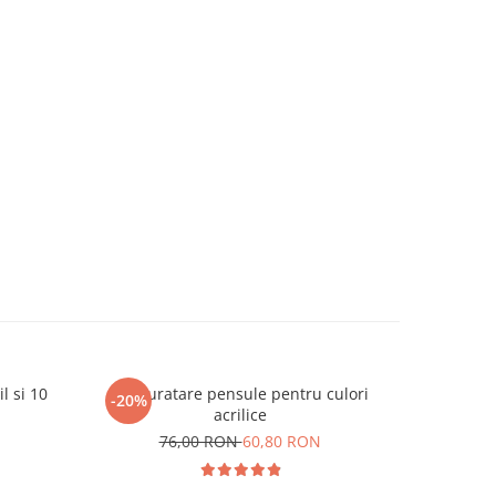
l si 10
Set curatare pensule pentru culori
Set 6
-20%
acrilice
76,00 RON
60,80 RON