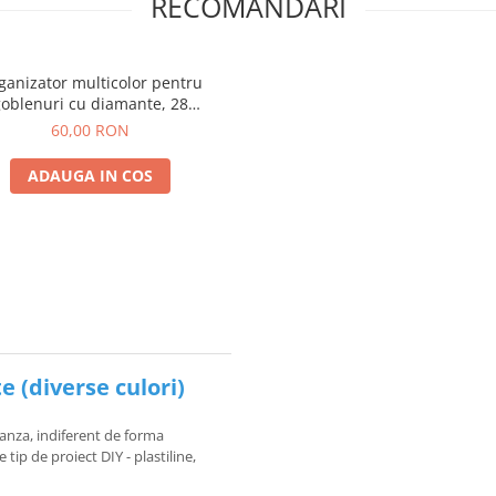
RECOMANDARI
ganizator multicolor pentru
goblenuri cu diamante, 28
compartimente
60,00 RON
ADAUGA IN COS
 (diverse culori)
anza, indiferent de forma
tip de proiect DIY - plastiline,