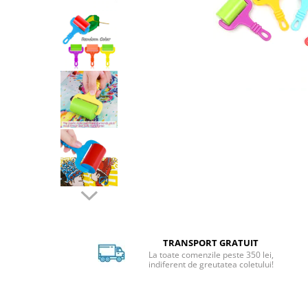
Distribuie
pe
Facebook
TRANSPORT GRATUIT
La toate comenzile peste 350 lei,
indiferent de greutatea coletului!