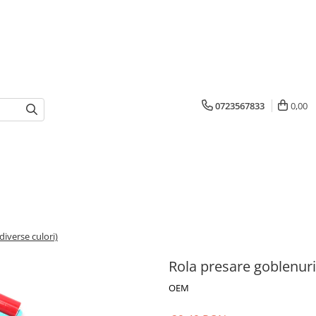
0723567833
0,00
iverse culori)
Rola presare goblenuri
OEM