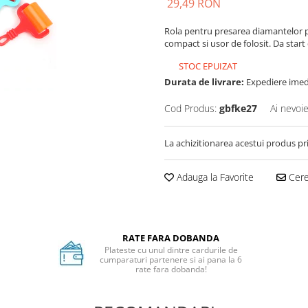
29,49 RON
Rola pentru presarea diamantelor pe p
compact si usor de folosit. Da start c
STOC EPUIZAT
Durata de livrare:
Expediere imed
Cod Produs:
gbfke27
Ai nevoie
La achizitionarea acestui produs pr
Adauga la Favorite
Cere 
RATE FARA DOBANDA
Plateste cu unul dintre cardurile de
cumparaturi partenere si ai pana la 6
rate fara dobanda!