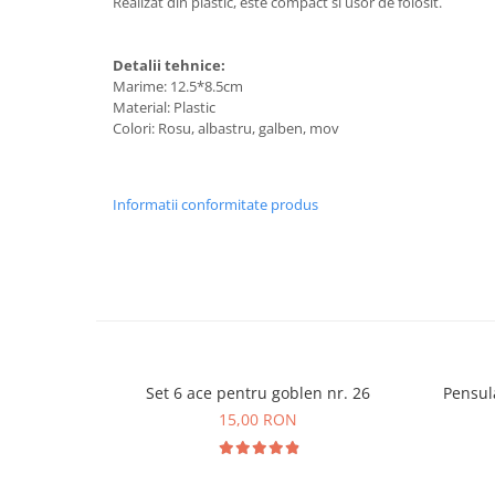
Realizat din plastic, este compact si usor de folosit.
Detalii tehnice:
Marime: 12.5*8.5cm
Material: Plastic
Colori: Rosu, albastru, galben, mov
Informatii conformitate produs
Set 6 ace pentru goblen nr. 26
Pensul
15,00 RON