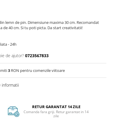
a din lemn de pin. Dimensiune maxima 30 cm. Recomandat
e 40 cm. Si tu poti picta. Da start creativitatii!
iata - 24h
oie de ajutor?
0723567833
imiti
3
RON pentru comenzile viitoare
informatii
RETUR GARANTAT 14 ZILE
Comanda fara griji. Retur garantat in 14
zile