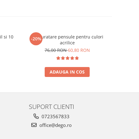
l si 10
Set curatare pensule pentru culori
Set 6
-20%
acrilice
76,00 RON
60,80 RON
ADAUGA IN COS
SUPORT CLIENTI
0723567833
office@dego.ro