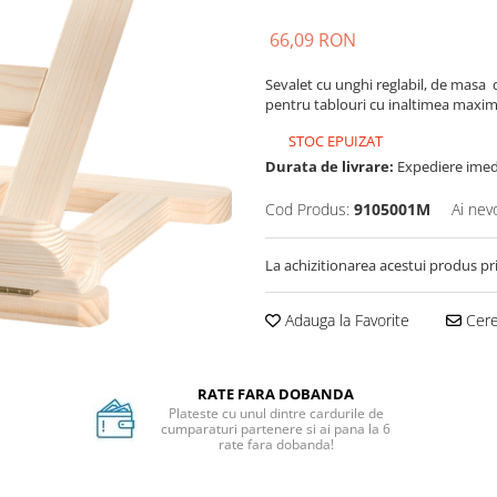
66,09 RON
Sevalet cu unghi reglabil, de mas
pentru tablouri cu inaltimea maxima d
STOC EPUIZAT
Durata de livrare:
Expediere imed
Cod Produs:
9105001M
Ai nev
La achizitionarea acestui produs pr
Adauga la Favorite
Cere 
RATE FARA DOBANDA
Plateste cu unul dintre cardurile de
cumparaturi partenere si ai pana la 6
rate fara dobanda!