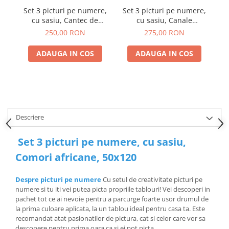
Set 3 picturi pe numere,
Set 3 picturi pe numere,
Se
cu sasiu, Cantec de
cu sasiu, Canale
cu
pasari, 50x120 cm
Venetiene, 50x120 cm
250,00 RON
275,00 RON
ADAUGA IN COS
ADAUGA IN COS
Descriere
Set 3 picturi pe numere, cu sasiu,
Comori africane, 50x120
Despre picturi pe numere
Cu setul de creativitate picturi pe
numere si tu iti vei putea picta propriile tablouri! Vei descoperi in
pachet tot ce ai nevoie pentru a parcurge foarte usor drumul de
la prima culoare aplicata, la un tablou ideal pentru casa ta. Este
recomandat atat pasionatilor de pictura, cat si celor care vor sa
descopere pentru prima oara ca si ei pot picta.