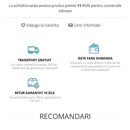
La achizitionarea acestui produs primiti
11
RON pentru comenzile
viitoare
Adauga la Favorite
Cere informatii
RATE FARA DOBANDA
TRANSPORT GRATUIT
Plateste cu unul dintre cardurile de
La toate comenzile peste 350 lei,
cumparaturi partenere si ai pana la
indiferent de greutatea coletului!
6 rate fara dobanda!
RETUR GARANTAT 14 ZILE
Comanda fara griji. Retur garantat in
14 zile
RECOMANDARI