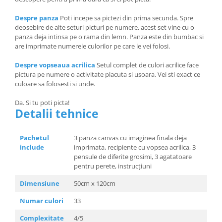
Despre panza
Poti incepe sa pictezi din prima secunda. Spre
deosebire de alte seturi picturi pe numere, acest set vine cu o
panza deja intinsa pe o rama din lemn. Panza este din bumbac si
are imprimate numerele culorilor pe care le vei folosi.
Despre vopseaua acrilica
Setul complet de culori acrilice face
pictura pe numere o activitate placuta si usoara. Vei sti exact ce
culoare sa folosesti si unde.
Da. Si tu poti picta!
Detalii tehnice
Pachetul
3 panza canvas cu imaginea finala deja
include
imprimata, recipiente cu vopsea acrilica, 3
pensule de diferite grosimi, 3 agatatoare
pentru perete, instrucțiuni
Dimensiune
50cm x 120cm
Numar culori
33
Complexitate
4/5