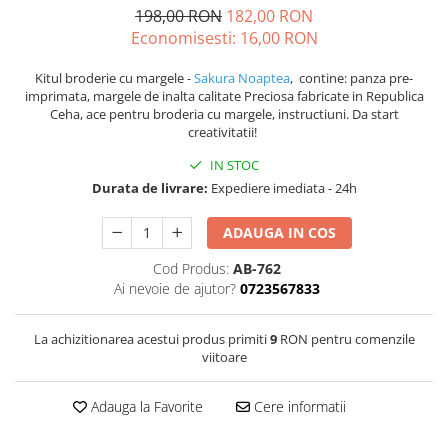
198,00 RON
182,00 RON
Economisesti:
16,00
RON
Kitul broderie cu margele -
Sakura Noaptea
, contine: panza pre-
imprimata, margele de inalta calitate Preciosa fabricate in Republica
Ceha, ace pentru broderia cu margele, instructiuni. Da start
creativitatii!
IN STOC
Durata de livrare:
Expediere imediata - 24h
ADAUGA IN COS
Cod Produs:
AB-762
Ai nevoie de ajutor?
0723567833
La achizitionarea acestui produs primiti
9
RON pentru comenzile
viitoare
Adauga la Favorite
Cere informatii