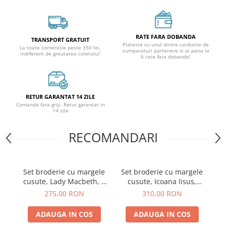
RATE FARA DOBANDA
TRANSPORT GRATUIT
Plateste cu unul dintre cardurile de
La toate comenzile peste 350 lei,
cumparaturi partenere si ai pana la
indiferent de greutatea coletului!
6 rate fara dobanda!
RETUR GARANTAT 14 ZILE
Comanda fara griji. Retur garantat in
14 zile
RECOMANDARI
Set broderie cu margele
Set broderie cu margele
cusute, Lady Macbeth, 7
cusute, Icoana Iisus,
culori, 30x28 cm
16x26 cm
275,00 RON
310,00 RON
ADAUGA IN COS
ADAUGA IN COS