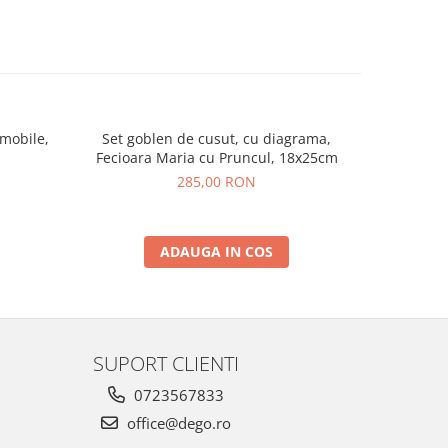
mobile,
Set goblen de cusut, cu diagrama,
Set de bro
Fecioara Maria cu Pruncul, 18x25cm
285,00 RON
ADAUGA IN COS
SUPORT CLIENTI
0723567833
office@dego.ro