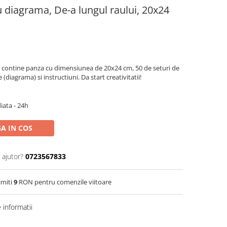
u diagrama, De-a lungul raului, 20x24
 contine panza cu dimensiunea de 20x24 cm, 50 de seturi de
(diagrama) si instructiuni. Da start creativitatii!
iata - 24h
A IN COS
 ajutor?
0723567833
imiti
9
RON pentru comenzile viitoare
informatii