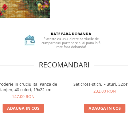
RATE FARA DOBANDA
Plateste cu unul dintre cardurile de
cumparaturi partenere si ai pana la 6
rate fara dobanda!
RECOMANDARI
roderie in cruciulita, Panza de
Set cross-stich, Fluturi, 32x
ianjen, 40 culori, 19x22 cm
232,00 RON
147,00 RON
ADAUGA IN COS
ADAUGA IN COS