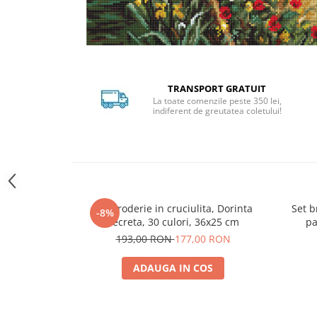
Distribuie
pe
Facebook
TRANSPORT GRATUIT
La toate comenzile peste 350 lei,
indiferent de greutatea coletului!
Set broderie in cruciulita, Dorinta
Set b
-8%
secreta, 30 culori, 36x25 cm
pa
193,00 RON
177,00 RON
ADAUGA IN COS