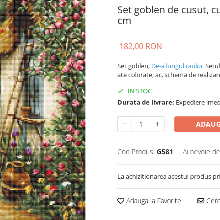
Set goblen de cusut, c
cm
182,00 RON
Set goblen,
De-a lungul raului.
Setul
ate colorate, ac, schema de realizare 
IN STOC
Durata de livrare:
Expediere imed
ADAUG
Cod Produs:
G581
Ai nevoie de
La achizitionarea acestui produs pr
Adauga la Favorite
Cere 