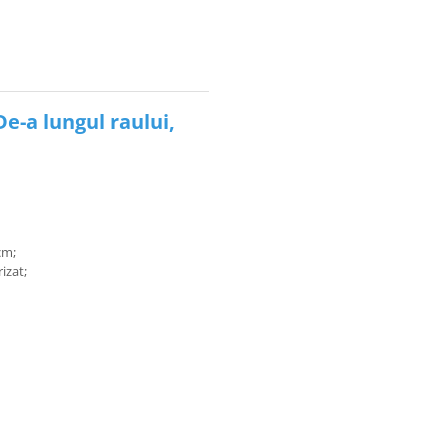
e-a lungul raului,
cm;
rizat;