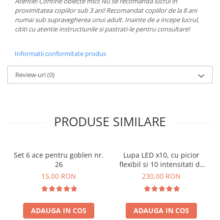
Atentie! Contine obiecte mici! Nu se recomanda lucrul in
proximitatea copiilor sub 3 ani! Recomandat copiilor de la 8 ani
numai sub supravegherea unui adult. Inainte de a incepe lucrul,
cititi cu atentie instructiunile si pastrati-le pentru consultare!
Informatii conformitate produs
Review-uri
(0)
PRODUSE SIMILARE
Set 6 ace pentru goblen nr.
Lupa LED x10, cu picior
26
flexibil si 10 intensitati de
lumina
15,00 RON
230,00 RON
ADAUGA IN COS
ADAUGA IN COS