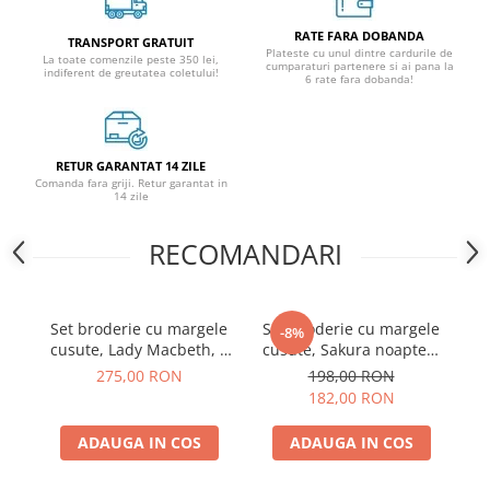
RATE FARA DOBANDA
TRANSPORT GRATUIT
Plateste cu unul dintre cardurile de
La toate comenzile peste 350 lei,
cumparaturi partenere si ai pana la
indiferent de greutatea coletului!
6 rate fara dobanda!
RETUR GARANTAT 14 ZILE
Comanda fara griji. Retur garantat in
14 zile
RECOMANDARI
Set broderie cu margele
Set broderie cu margele
S
-8%
cusute, Lady Macbeth, 7
cusute, Sakura noaptea,
culori, 30x28 cm
12 culori, 20x41 cm
275,00 RON
198,00 RON
182,00 RON
ADAUGA IN COS
ADAUGA IN COS