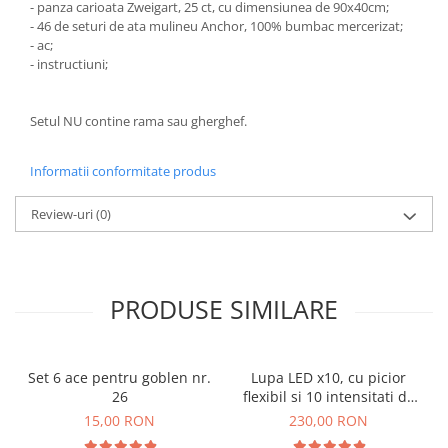
- panza carioata Zweigart, 25 ct, cu dimensiunea de 90x40cm;
- 46 de seturi de ata mulineu Anchor, 100% bumbac mercerizat;
- ac;
- instructiuni;
Setul NU contine rama sau gherghef.
Informatii conformitate produs
Review-uri
(0)
PRODUSE SIMILARE
Set 6 ace pentru goblen nr.
Lupa LED x10, cu picior
26
flexibil si 10 intensitati de
lumina
15,00 RON
230,00 RON