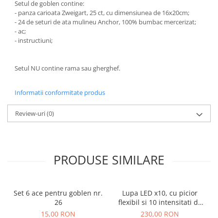
Setul de goblen contine:
- panza carioata Zweigart, 25 ct, cu dimensiunea de 16x20cm;
- 24 de seturi de ata mulineu Anchor, 100% bumbac mercerizat;
- ac;
- instructiuni;
Setul NU contine rama sau gherghef.
Informatii conformitate produs
Review-uri
(0)
PRODUSE SIMILARE
Set 6 ace pentru goblen nr.
Lupa LED x10, cu picior
26
flexibil si 10 intensitati de
lumina
15,00 RON
230,00 RON