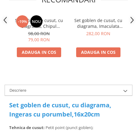
Set goblen de cusut, cu
Set goblen de cusut, cu
S
-19%
NOU
diagrama, Chipul
diagrama, Imaculata
Mantuitorului, 14x20cm
conceptie, 25x37cm
98,00 RON
282,00 RON
79,00 RON
ADAUGA IN COS
ADAUGA IN COS
Descriere
Set goblen de cusut, cu diagrama,
Ingeras cu porumbel,16x20cm
Tehnica de cusut:
Petit point (punct goblen);