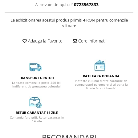
Ai nevoie de ajutor?
0723567833
La achizitionarea acestui produs primiti
4
RON pentru comenzile
viitoare
Adauga la Favorite
Cere informatii
RATE FARA DOBANDA
TRANSPORT GRATUIT
Plateste cu unul dintre cardurile de
La toate comenzile peste 350 lei,
cumparaturi partenere si ai pana la
indiferent de greutatea coletului!
6 rate fara dobanda!
RETUR GARANTAT 14 ZILE
Comanda fara griji. Retur garantat in
14 zile
RECOMANDARI