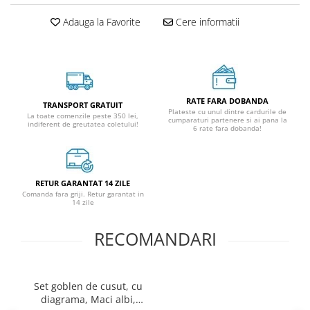
Adauga la Favorite
Cere informatii
RATE FARA DOBANDA
TRANSPORT GRATUIT
Plateste cu unul dintre cardurile de
La toate comenzile peste 350 lei,
cumparaturi partenere si ai pana la
indiferent de greutatea coletului!
6 rate fara dobanda!
RETUR GARANTAT 14 ZILE
Comanda fara griji. Retur garantat in
14 zile
RECOMANDARI
Set goblen de cusut, cu
diagrama, Maci albi,