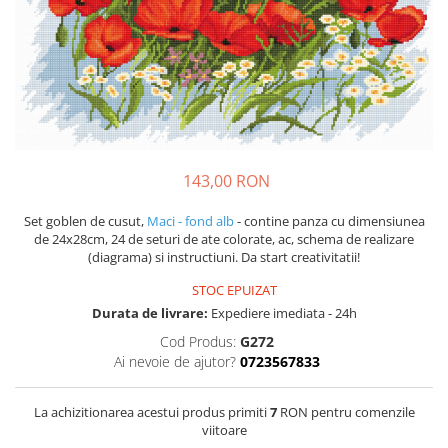
143,00 RON
Set goblen de cusut,
Maci - fond alb
- contine panza cu dimensiunea
de 24x28cm, 24 de seturi de ate colorate, ac, schema de realizare
(diagrama) si instructiuni. Da start creativitatii!
STOC EPUIZAT
Durata de livrare:
Expediere imediata - 24h
Cod Produs:
G272
Ai nevoie de ajutor?
0723567833
La achizitionarea acestui produs primiti
7
RON pentru comenzile
viitoare