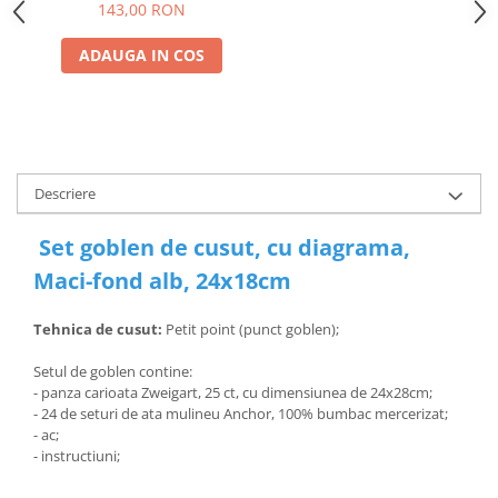
31,5x16 cm
143,00 RON
ADAUGA IN COS
Descriere
Set goblen de cusut, cu diagrama,
Maci-fond alb, 24x18cm
Tehnica de cusut:
Petit point (punct goblen);
Setul de goblen contine:
- panza carioata Zweigart, 25 ct, cu dimensiunea de 24x28cm;
- 24 de seturi de ata mulineu Anchor, 100% bumbac mercerizat;
- ac;
- instructiuni;