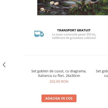
Distribuie
pe
Facebook
TRANSPORT GRATUIT
La toate comenzile peste 350 lei,
indiferent de greutatea coletului!
Set goblen de cusut, cu diagrama,
Set gob
Italianca cu flori, 26x30cm
cu
202,00 RON
ADAUGA IN COS