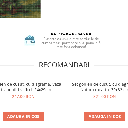
RATE FARA DOBANDA
Plateste cu unul dintre cardurile de
cumparaturi partenere si ai pana la 6
rate fara dobanda!
RECOMANDARI
len de cusut, cu diagrama, Vaza
Set goblen de cusut, cu diag
 trandafiri si flori, 24x29cm
Natura moarta, 39x32 c
247,00 RON
321,00 RON
ADAUGA IN COS
ADAUGA IN COS