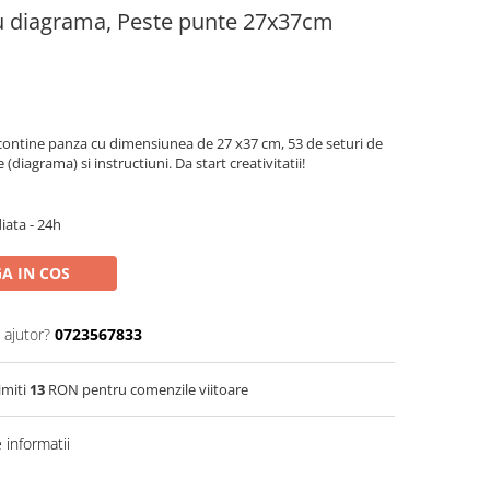
cu diagrama, Peste punte 27x37cm
contine panza cu dimensiunea de 27 x37 cm, 53 de seturi de
(diagrama) si instructiuni. Da start creativitatii!
iata - 24h
A IN COS
 ajutor?
0723567833
imiti
13
RON pentru comenzile viitoare
informatii