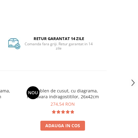
RETUR GARANTAT 14 ZILE
Comanda fara griji. Retur garantat in 14
zile
rama,
Set goblen de cusut, cu diagrama,
NOU
m
Primavara indragostitilor, 26x42cm
274,54 RON
ADAUGA IN COS