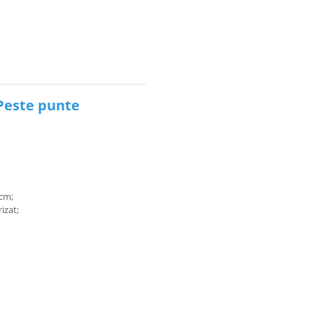
 Peste punte
 cm;
rizat;