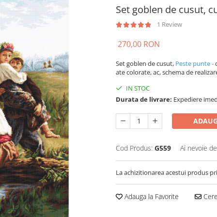
Set goblen de cusut, 
1 Review
270,00 RON
Set goblen de cusut,
Peste punte -
ate colorate, ac, schema de realizare 
IN STOC
Durata de livrare:
Expediere imed
ADAUG
Cod Produs:
G559
Ai nevoie de
La achizitionarea acestui produs pr
Adauga la Favorite
Cere 