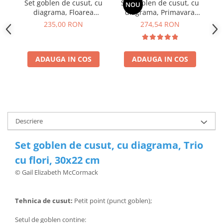
Set goblen de cusut, cu
Set goblen de cusut, cu
S
NOU
diagrama, Floarea
diagrama, Primavara
d
soarelui, 27x35cm
indragostitilor, 26x42cm
235,00 RON
274,54 RON
ADAUGA IN COS
ADAUGA IN COS
Descriere
Set goblen de cusut, cu diagrama, Trio
cu flori, 30x22 cm
© Gail Elizabeth McCormack
Tehnica de cusut:
Petit point (punct goblen);
Setul de goblen contine: