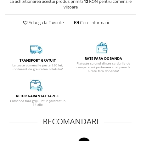
La achizitionarea acestui produs primiti
12
RON pentru comenzile
viitoare
Adauga la Favorite
Cere informatii
RATE FARA DOBANDA
TRANSPORT GRATUIT
Plateste cu unul dintre cardurile de
La toate comenzile peste 350 lei,
cumparaturi partenere si ai pana la
indiferent de greutatea coletului!
6 rate fara dobanda!
RETUR GARANTAT 14 ZILE
Comanda fara griji. Retur garantat in
14 zile
RECOMANDARI