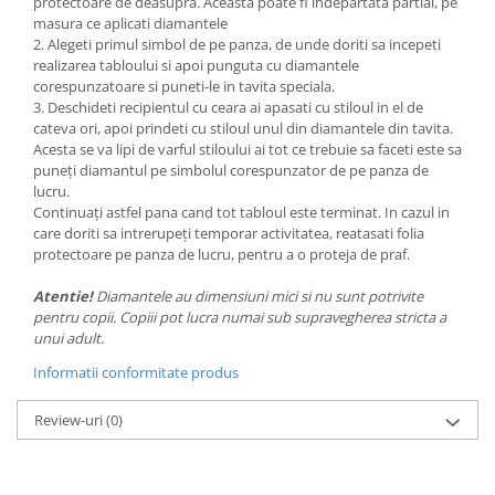
protectoare de deasupra. Aceasta poate fi indepartata partial, pe
masura ce aplicati diamantele
2. Alegeti primul simbol de pe panza, de unde doriti sa incepeti
realizarea tabloului si apoi punguta cu diamantele
corespunzatoare si puneti-le in tavita speciala.
3. Deschideti recipientul cu ceara ai apasati cu stiloul in el de
cateva ori, apoi prindeti cu stiloul unul din diamantele din tavita.
Acesta se va lipi de varful stiloului ai tot ce trebuie sa faceti este sa
puneți diamantul pe simbolul corespunzator de pe panza de
lucru.
Continuați astfel pana cand tot tabloul este terminat. In cazul in
care doriti sa intrerupeți temporar activitatea, reatasati folia
protectoare pe panza de lucru, pentru a o proteja de praf.
Atentie!
Diamantele au dimensiuni mici si nu sunt potrivite
pentru copii. Copiii pot lucra numai sub supravegherea stricta a
unui adult.
Informatii conformitate produs
Review-uri
(0)