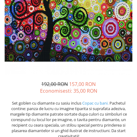
192,00 RON
157,00 RON
Economisesti:
35,00
RON
Set goblen cu diamante cu sasiu inclus
Copac cu bani.
Pachetul
contine: panza de lucru cu imagine tiparita si suprafata adeziva,
margele tip diamante patrate sortate dupa culori cu simboluri ce
corespund cu locul lor pe imagine, o tavita pentru diamante, un
recipient cu ceara speciala, un stilou special pentru prinderea si
plasarea diamantelor si un ghid ilustrat de instructiuni. Da start
creativitatii!