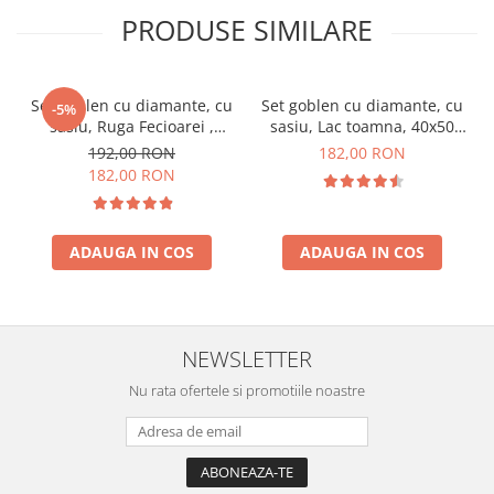
PRODUSE SIMILARE
Set goblen cu diamante, cu
Set goblen cu diamante, cu
-5%
sasiu, Ruga Fecioarei ,
sasiu, Lac toamna, 40x50
40x50 cm
cm
192,00 RON
182,00 RON
182,00 RON
ADAUGA IN COS
ADAUGA IN COS
NEWSLETTER
Nu rata ofertele si promotiile noastre