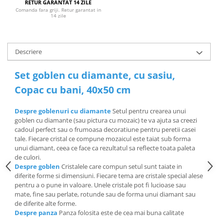
RETUR GARANTAT 14 ZILE
Comanda fara griji. Retur garantat in
14 zile
Descriere
Set goblen cu diamante, cu sasiu,
Copac cu bani, 40x50 cm
Despre goblenuri cu diamante
Setul pentru crearea unui
goblen cu diamante (sau pictura cu mozaic) te va ajuta sa creezi
cadoul perfect sau o frumoasa decoratiune pentru peretii casei
tale. Fiecare cristal ce compune mozaicul este taiat sub forma
unui diamant, ceea ce face ca rezultatul sa reflecte toata paleta
de culori.
Despre goblen
Cristalele care compun setul sunt taiate in
diferite forme si dimensiuni. Fiecare tema are cristale special alese
pentru a o pune in valoare. Unele cristale pot fi lucioase sau
mate, fine sau perlate, rotunde sau de forma unui diamant sau
de diferite alte forme.
Despre panza
Panza folosita este de cea mai buna calitate