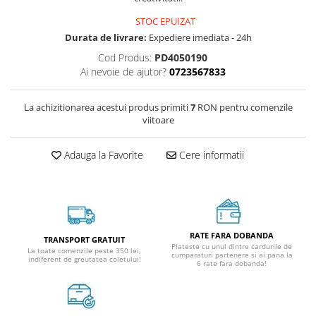
STOC EPUIZAT
Durata de livrare:
Expediere imediata - 24h
Cod Produs:
PD4050190
Ai nevoie de ajutor?
0723567833
La achizitionarea acestui produs primiti
7
RON pentru comenzile
viitoare
Adauga la Favorite
Cere informatii
RATE FARA DOBANDA
TRANSPORT GRATUIT
Plateste cu unul dintre cardurile de
La toate comenzile peste 350 lei,
cumparaturi partenere si ai pana la
indiferent de greutatea coletului!
6 rate fara dobanda!