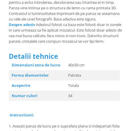
pentru a evita intinderea, decolorarea sau intarirea ei in timp.
Panza vine intinsa pe o structura de lemn cu rama printata 3D.
Contrastul si luminozitatea imprimarii de pe panza se aseamana
cu cele ale unei fotografii. Baza adeziva este sigura.
Despre adeziv
Adezivul folosit ca baza este folosit doar in zonele
in care urmeaza sa fie aplicat mozaicul. Este folosit doar adeziv de
cea mai buna calitate, fara miros si non-toxic. Datorita structurii
panzei, cristalele care compun mozaicul se vor lipi ferm.
Detalii tehnice
Dimensiuni zona de lucru
40x50 cm
Forma diamantelor
Patrata
Acoperire
Totala
Numar culori
34
Instructiuni:
1. Asezati panza de lucru pe o suprafata plana si indepartati folia