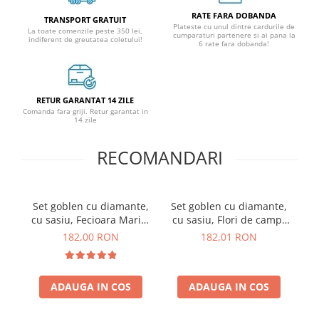
RATE FARA DOBANDA
TRANSPORT GRATUIT
Plateste cu unul dintre cardurile de
La toate comenzile peste 350 lei,
cumparaturi partenere si ai pana la
indiferent de greutatea coletului!
6 rate fara dobanda!
RETUR GARANTAT 14 ZILE
Comanda fara griji. Retur garantat in
14 zile
RECOMANDARI
Set goblen cu diamante,
Set goblen cu diamante,
cu sasiu, Fecioara Maria,
cu sasiu, Flori de camp,
40x50 cm
40x50 cm
182,00 RON
182,01 RON
ADAUGA IN COS
ADAUGA IN COS