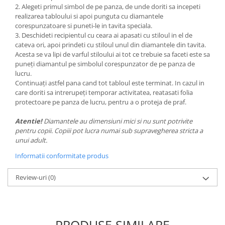
2. Alegeti primul simbol de pe panza, de unde doriti sa incepeti
realizarea tabloului si apoi punguta cu diamantele
corespunzatoare si puneti-le in tavita speciala.
3. Deschideti recipientul cu ceara ai apasati cu stiloul in el de
cateva ori, apoi prindeti cu stiloul unul din diamantele din tavita.
Acesta se va lipi de varful stiloului ai tot ce trebuie sa faceti este sa
puneți diamantul pe simbolul corespunzator de pe panza de
lucru.
Continuați astfel pana cand tot tabloul este terminat. In cazul in
care doriti sa intrerupeți temporar activitatea, reatasati folia
protectoare pe panza de lucru, pentru a o proteja de praf.
Atentie!
Diamantele au dimensiuni mici si nu sunt potrivite
pentru copii. Copiii pot lucra numai sub supravegherea stricta a
unui adult.
Informatii conformitate produs
Review-uri
(0)
PRODUSE SIMILARE