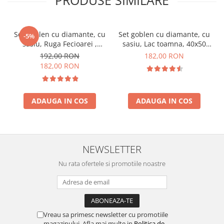
Set goblen cu diamante, cu
Set goblen cu diamante, cu
-5%
sasiu, Ruga Fecioarei ,
sasiu, Lac toamna, 40x50
40x50 cm
cm
192,00 RON
182,00 RON
182,00 RON
ADAUGA IN COS
ADAUGA IN COS
NEWSLETTER
Nu rata ofertele si promotiile noastre
Vreau sa primesc newsletter cu promotiile
magazinului. Afla mai multe in
Politica de