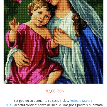
182,00 RON
Set goblen cu diamante
cu sasiu inclus,
Fecioara Maria si
Iisus.
Pachetul contine: panza de lucru cu imagine tiparita si suprafata