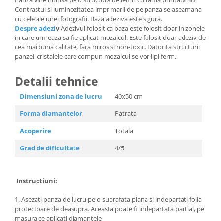
Contrastul si luminozitatea imprimarii de pe panza se aseamana
cu cele ale unei fotografii. Baza adeziva este sigura.
Despre adezi
v
Adezivul folosit ca baza este folosit doar in zonele
in care urmeaza sa fie aplicat mozaicul. Este folosit doar adeziv de
cea mai buna calitate, fara miros si non-toxic. Datorita structurii
panzei, cristalele care compun mozaicul se vor lipi ferm.
Detalii tehnice
Dimensiuni zona de lucru
40x50 cm
Forma diamantelor
Patrata
Acoperire
Totala
Grad de dificultate
4/5
Instructiuni:
1. Asezati panza de lucru pe o suprafata plana si indepartati folia
protectoare de deasupra. Aceasta poate fi indepartata partial, pe
masura ce aplicati diamantele