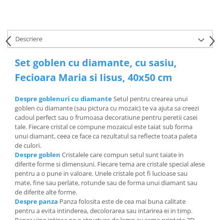
Descriere
Set goblen cu diamante, cu sasiu,
Fecioara Maria si Iisus, 40x50 cm
Despre goblenuri cu diamante
Setul pentru crearea unui
goblen cu diamante (sau pictura cu mozaic) te va ajuta sa creezi
cadoul perfect sau o frumoasa decoratiune pentru peretii casei
tale. Fiecare cristal ce compune mozaicul este taiat sub forma
unui diamant, ceea ce face ca rezultatul sa reflecte toata paleta
de culori.
Despre goblen
Cristalele care compun setul sunt taiate in
diferite forme si dimensiuni. Fiecare tema are cristale special alese
pentru a o pune in valoare. Unele cristale pot fi lucioase sau
mate, fine sau perlate, rotunde sau de forma unui diamant sau
de diferite alte forme.
Despre panza
Panza folosita este de cea mai buna calitate
pentru a evita intinderea, decolorarea sau intarirea ei in timp.
Panza vine intinsa pe o structura de lemn cu rama printata 3D.