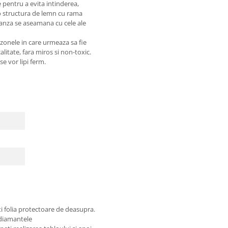
 pentru a evita intinderea,
 o structura de lemn cu rama
panza se aseamana cu cele ale
 zonele in care urmeaza sa fie
litate, fara miros si non-toxic.
e vor lipi ferm.
cm
ti folia protectoare de deasupra.
 diamantele