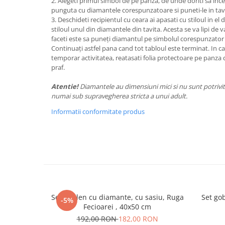
2. Alegeti primul simbol de pe panza, de unde doriti sa incep
punguta cu diamantele corespunzatoare si puneti-le in tavi
3. Deschideti recipientul cu ceara ai apasati cu stiloul in el 
stiloul unul din diamantele din tavita. Acesta se va lipi de va
faceti este sa puneți diamantul pe simbolul corespunzator
Continuați astfel pana cand tot tabloul este terminat. In caz
temporar activitatea, reatasati folia protectoare pe panza 
praf.
Atentie!
Diamantele au dimensiuni mici si nu sunt potrivite
numai sub supravegherea stricta a unui adult.
Informatii conformitate produs
Set goblen cu diamante, cu sasiu, Ruga
Set go
-5%
Fecioarei , 40x50 cm
192,00 RON
182,00 RON