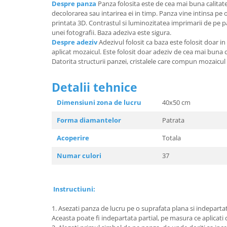
Despre panza
Panza folosita este de cea mai buna calitate
decolorarea sau intarirea ei in timp. Panza vine intinsa pe
printata 3D. Contrastul si luminozitatea imprimarii de pe 
unei fotografii. Baza adeziva este sigura.
Despre adeziv
Adezivul folosit ca baza este folosit doar in
aplicat mozaicul. Este folosit doar adeziv de cea mai buna ca
Datorita structurii panzei, cristalele care compun mozaicul s
Detalii tehnice
Dimensiuni zona de lucru
40x50 
Forma diamantelor
Patrata
Acoperire
Totala
Numar culori
37
Instructiuni:
1. Asezati panza de lucru pe o suprafata plana si indeparta
Aceasta poate fi indepartata partial, pe masura ce aplicati