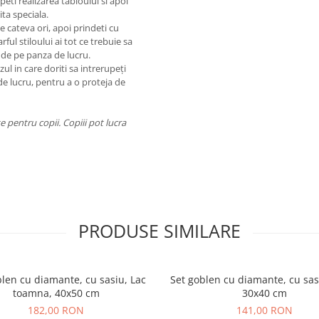
eti realizarea tabloului si apoi
ta speciala.
de cateva ori, apoi prindeti cu
rful stiloului ai tot ce trebuie sa
 de pe panza de lucru.
ul in care doriti sa intrerupeți
de lucru, pentru a o proteja de
 pentru copii. Copiii pot lucra
PRODUSE SIMILARE
blen cu diamante, cu sasiu, Lac
Set goblen cu diamante, cu sasi
toamna, 40x50 cm
30x40 cm
182,00 RON
141,00 RON