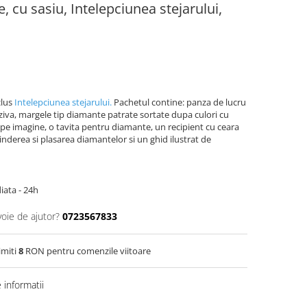
 cu sasiu, Intelepciunea stejarului,
clus
Intelepciunea stejarului.
Pachetul contine: panza de lucru
eziva, margele tip diamante patrate sortate dupa culori cu
 pe imagine, o tavita pentru diamante, un recipient cu ceara
rinderea si plasarea diamantelor si un ghid ilustrat de
iata - 24h
voie de ajutor?
0723567833
imiti
8
RON pentru comenzile viitoare
informatii