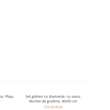
u, Plaja,
Set goblen cu diamante, cu sasiu,
Set gob
Buchet de gradina, 40x50 cm
Fec
155,00 RON