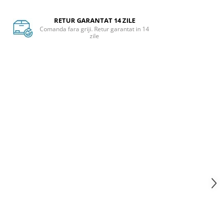
RETUR GARANTAT 14 ZILE
Comanda fara griji. Retur garantat in 14
zile