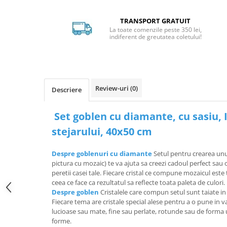
TRANSPORT GRATUIT
La toate comenzile peste 350 lei,
indiferent de greutatea coletului!
Review-uri
(0)
Descriere
Set goblen cu diamante, cu sasiu, 
stejarului, 40x50 cm
Despre goblenuri cu diamante
Setul pentru crearea un
pictura cu mozaic) te va ajuta sa creezi cadoul perfect sa
peretii casei tale. Fiecare cristal ce compune mozaicul est
ceea ce face ca rezultatul sa reflecte toata paleta de culori.
Despre goblen
Cristalele care compun setul sunt taiate in
Fiecare tema are cristale special alese pentru a o pune in va
lucioase sau mate, fine sau perlate, rotunde sau de forma 
forme.