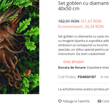
Set goblen cu diamante,
40x50 cm
182,01 RON
161,67 RON
Economisesti:
20,34
RON
Set goblen cu diamante cu sasiu in
cu imagine tiparita si suprafata ad
simboluri ce corespund cu locul lor
speciala, un stilou special pentru p
instructiuni. Da start creativitatii!
STOC EPUIZAT
Durata de livrare:
Expediere imed
Cod Produs:
PD4050187
Ai ne
La achizitionarea acestui produs pr
Adauga la Favorite
Cere 