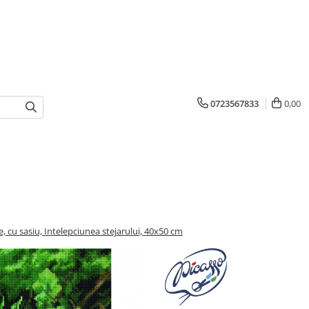
0723567833
0,00
, cu sasiu, Intelepciunea stejarului, 40x50 cm