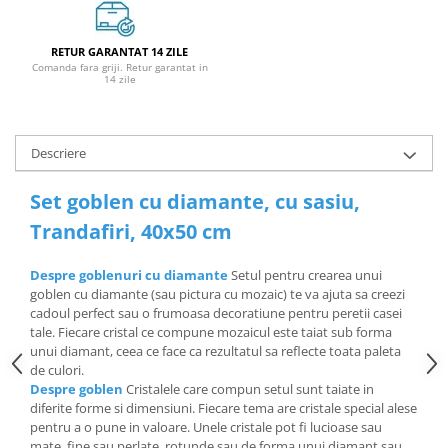
RETUR GARANTAT 14 ZILE
Comanda fara griji. Retur garantat in
14 zile
Descriere
Set goblen cu diamante, cu sasiu,
Trandafiri, 40x50 cm
Despre goblenuri cu diamante
Setul pentru crearea unui
goblen cu diamante (sau pictura cu mozaic) te va ajuta sa creezi
cadoul perfect sau o frumoasa decoratiune pentru peretii casei
tale. Fiecare cristal ce compune mozaicul este taiat sub forma
unui diamant, ceea ce face ca rezultatul sa reflecte toata paleta
de culori.
Despre goblen
Cristalele care compun setul sunt taiate in
diferite forme si dimensiuni. Fiecare tema are cristale special alese
pentru a o pune in valoare. Unele cristale pot fi lucioase sau
mate, fine sau perlate, rotunde sau de forma unui diamant sau