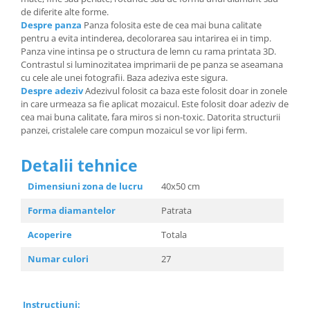
de diferite alte forme.
Despre panza
Panza folosita este de cea mai buna calitate
pentru a evita intinderea, decolorarea sau intarirea ei in timp.
Panza vine intinsa pe o structura de lemn cu rama printata 3D.
Contrastul si luminozitatea imprimarii de pe panza se aseamana
cu cele ale unei fotografii. Baza adeziva este sigura.
Despre adeziv
Adezivul folosit ca baza este folosit doar in zonele
in care urmeaza sa fie aplicat mozaicul. Este folosit doar adeziv de
cea mai buna calitate, fara miros si non-toxic. Datorita structurii
panzei, cristalele care compun mozaicul se vor lipi ferm.
Detalii tehnice
Dimensiuni zona de lucru
40x50 cm
Forma diamantelor
Patrata
Acoperire
Totala
Numar culori
27
Instructiuni: