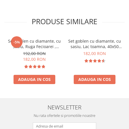
PRODUSE SIMILARE
Set goblen cu diamante, cu
Set goblen cu diamante, cu
-5%
sasiu, Ruga Fecioarei ,
sasiu, Lac toamna, 40x50
40x50 cm
cm
192,00 RON
182,00 RON
182,00 RON
ADAUGA IN COS
ADAUGA IN COS
NEWSLETTER
Nu rata ofertele si promotiile noastre