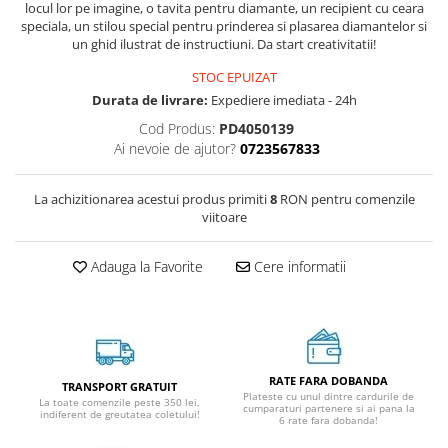
locul lor pe imagine, o tavita pentru diamante, un recipient cu ceara
speciala, un stilou special pentru prinderea si plasarea diamantelor si
un ghid ilustrat de instructiuni. Da start creativitatii!
STOC EPUIZAT
Durata de livrare:
Expediere imediata - 24h
Cod Produs:
PD4050139
Ai nevoie de ajutor?
0723567833
La achizitionarea acestui produs primiti
8
RON pentru comenzile
viitoare
Adauga la Favorite
Cere informatii
RATE FARA DOBANDA
TRANSPORT GRATUIT
Plateste cu unul dintre cardurile de
La toate comenzile peste 350 lei,
cumparaturi partenere si ai pana la
indiferent de greutatea coletului!
6 rate fara dobanda!