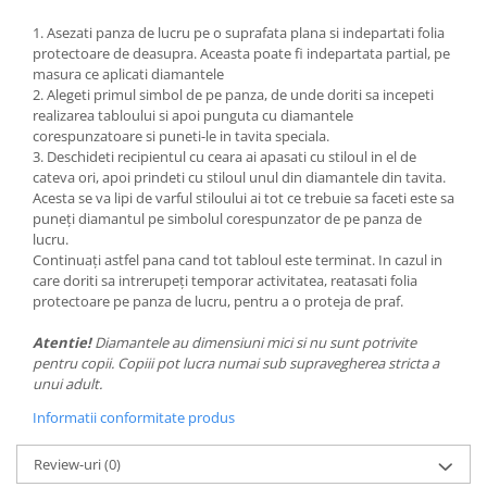
1. Asezati panza de lucru pe o suprafata plana si indepartati folia
protectoare de deasupra. Aceasta poate fi indepartata partial, pe
masura ce aplicati diamantele
2. Alegeti primul simbol de pe panza, de unde doriti sa incepeti
realizarea tabloului si apoi punguta cu diamantele
corespunzatoare si puneti-le in tavita speciala.
3. Deschideti recipientul cu ceara ai apasati cu stiloul in el de
cateva ori, apoi prindeti cu stiloul unul din diamantele din tavita.
Acesta se va lipi de varful stiloului ai tot ce trebuie sa faceti este sa
puneți diamantul pe simbolul corespunzator de pe panza de
lucru.
Continuați astfel pana cand tot tabloul este terminat. In cazul in
care doriti sa intrerupeți temporar activitatea, reatasati folia
protectoare pe panza de lucru, pentru a o proteja de praf.
Atentie!
Diamantele au dimensiuni mici si nu sunt potrivite
pentru copii. Copiii pot lucra numai sub supravegherea stricta a
unui adult.
Informatii conformitate produs
Review-uri
(0)