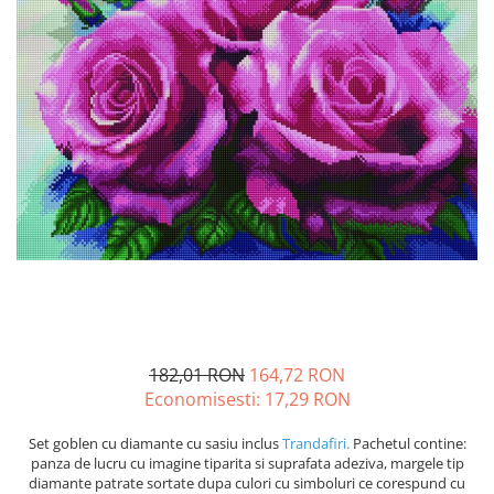
182,01 RON
164,72 RON
Economisesti:
17,29
RON
Set goblen cu diamante cu sasiu inclus
Trandafiri.
Pachetul contine:
panza de lucru cu imagine tiparita si suprafata adeziva, margele tip
diamante patrate sortate dupa culori cu simboluri ce corespund cu