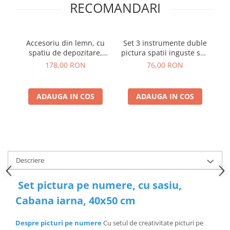
RECOMANDARI
Accesoriu din lemn, cu
Set 3 instrumente duble
spatiu de depozitare,
pictura spatii inguste sau
pe
pentru picturile pe
dotting
178,00 RON
76,00 RON
numere
ADAUGA IN COS
ADAUGA IN COS
Descriere
Set pictura pe numere, cu sasiu,
Cabana iarna, 40x50 cm
Despre picturi pe numere
Cu setul de creativitate picturi pe