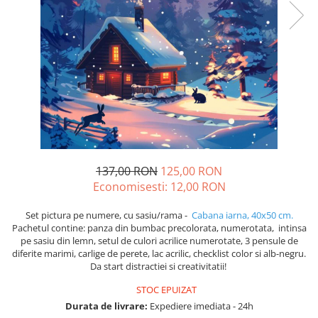
137,00 RON
125,00 RON
Economisesti:
12,00
RON
Set pictura pe numere, cu sasiu/rama -
Cabana iarna, 40x50 cm.
Pachetul contine: panza din bumbac precolorata, numerotata, intinsa
pe sasiu din lemn, setul de culori acrilice numerotate, 3 pensule de
diferite marimi, carlige de perete, lac acrilic, checklist color si alb-negru.
Da start distractiei si creativitatii!
STOC EPUIZAT
Durata de livrare:
Expediere imediata - 24h