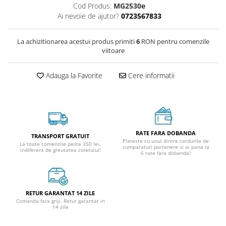
Cod Produs:
MG2530e
Ai nevoie de ajutor?
0723567833
La achizitionarea acestui produs primiti
6
RON pentru comenzile
viitoare
Adauga la Favorite
Cere informatii
RATE FARA DOBANDA
TRANSPORT GRATUIT
Plateste cu unul dintre cardurile de
La toate comenzile peste 350 lei,
cumparaturi partenere si ai pana la
indiferent de greutatea coletului!
6 rate fara dobanda!
RETUR GARANTAT 14 ZILE
Comanda fara griji. Retur garantat in
14 zile