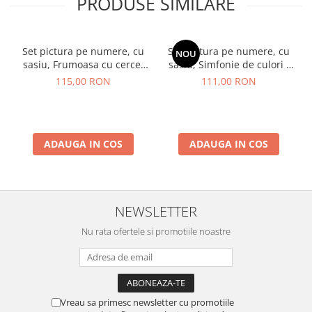
PRODUSE SIMILARE
Set pictura pe numere, cu
Set pictura pe numere, cu
NOU
sasiu, Frumoasa cu cercei
sasiu, Simfonie de culori -
de aur - extra culori
vopsele metalizate, 40x50
115,00 RON
111,00 RON
metalizate, 40x50 cm
cm
ADAUGA IN COS
ADAUGA IN COS
NEWSLETTER
Nu rata ofertele si promotiile noastre
Vreau sa primesc newsletter cu promotiile