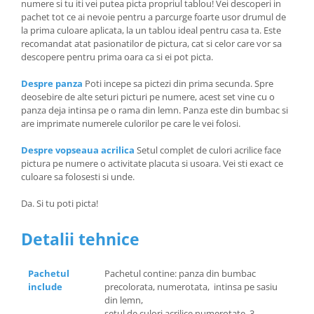
numere si tu iti vei putea picta propriul tablou! Vei descoperi in
pachet tot ce ai nevoie pentru a parcurge foarte usor drumul de
la prima culoare aplicata, la un tablou ideal pentru casa ta. Este
recomandat atat pasionatilor de pictura, cat si celor care vor sa
descopere pentru prima oara ca si ei pot picta.
Despre panza
Poti incepe sa pictezi din prima secunda. Spre
deosebire de alte seturi picturi pe numere, acest set vine cu o
panza deja intinsa pe o rama din lemn. Panza este din bumbac si
are imprimate numerele culorilor pe care le vei folosi.
Despre vopseaua acrilica
Setul complet de culori acrilice face
pictura pe numere o activitate placuta si usoara. Vei sti exact ce
culoare sa folosesti si unde.
Da. Si tu poti picta!
Detalii tehnice
Pachetul
Pachetul contine: panza din bumbac
include
precolorata, numerotata, intinsa pe sasiu
din lemn,
setul de culori acrilice numerotate, 3