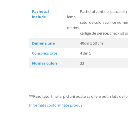
Pachetul
Pachetul contine: panza din bum
include
lemn,
setul de culori acrilice numerota
marimi,
carlige de perete, checklist si 
Dimensiune
40cm x 50 cm
Complexitate
4 din 5
Numar culori
33
**Rezultatul final al picturii poate sa difere putin fata de 
Informatii conformitate produs