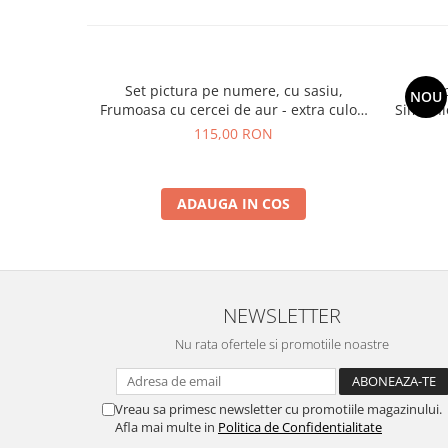
Set pictura pe numere, cu sasiu,
Set 
NOU
Frumoasa cu cercei de aur - extra culori
Simfonie
metalizate, 40x50 cm
115,00 RON
ADAUGA IN COS
NEWSLETTER
Nu rata ofertele si promotiile noastre
Vreau sa primesc newsletter cu promotiile magazinului.
Afla mai multe in
Politica de Confidentialitate