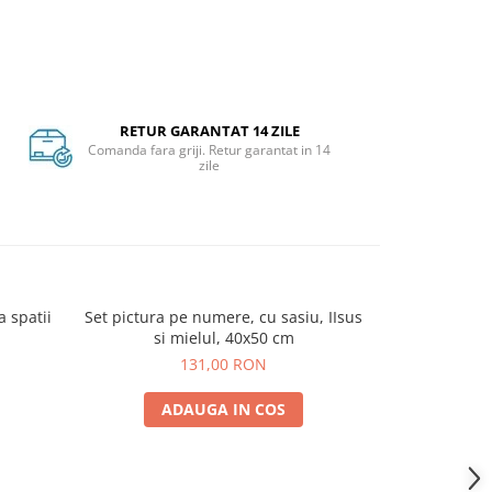
RETUR GARANTAT 14 ZILE
Comanda fara griji. Retur garantat in 14
zile
 spatii
Set pictura pe numere, cu sasiu, IIsus
Set pictura p
-20%
si mielul, 40x50 cm
Dom
131,00 RON
111,
ADAUGA IN COS
A