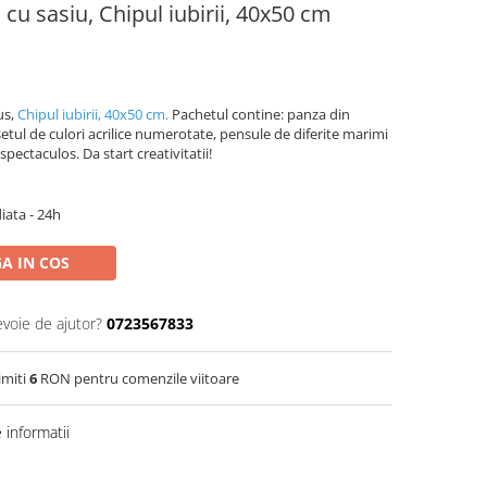
cu sasiu, Chipul iubirii, 40x50 cm
us,
Chipul iubirii, 40x50 cm.
Pachetul contine: panza din
etul de culori acrilice numerotate, pensule de diferite marimi
spectaculos. Da start creativitatii!
iata - 24h
A IN COS
evoie de ajutor?
0723567833
imiti
6
RON pentru comenzile viitoare
informatii