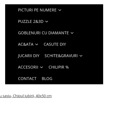
PICTURI PE NUMERE
PUZZLE 2&3D
GOBLENURI CU DIAMANTE
AC&ATA
CASUTE DIY
JUCARII DIY
SCHITE&GRAVURI
ACCESORII
CHILIPIR %
CONTACT
BLOG
 sasiu, Chipul iubirii, 40x50 cm