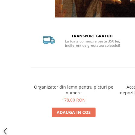
Distribuie
pe
Facebook
TRANSPORT GRATUIT
La toate comenzile peste 350 lei,
indiferent de greutatea coletului!
Organizator din lemn pentru picturi pe
Acce
numere
depozit
178,00 RON
ADAUGA IN COS