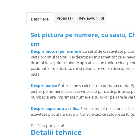
Video
(1)
Review-uri
(0)
Descriere
Set pictura pe numere, cu sasiu, Chi
cm
Despre picturi pe numere
Cu setul de creativitate pictur
picta propriul tablou! Vei descoperi in pachet tot ce ai ne
drumul de la prima culoare aplicata, la un tablou ideal pen
pasionatilor de pictura, cat si celor care vor sa descopere 
picta.
Despre panza
Poti incepe sa pictezi din prima secunda. Sp
picturi pe numere, acest set vine cu o panza deja intinsa 
bumbac si are imprimate numerele culorilor pe care le vei f
Despre vopseaua acrilica
Setul complet de culori acrilic
activitate placuta si usoara. Vei sti exact ce culoare sa folo
Da. Si tu poti picta!
Detalii tehnice