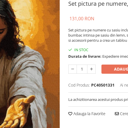
Set pictura pe numere, 
131,00 RON
Set pictura pe numere cu sasiu incl
bumbac intinsa pe sasiu din lemn, s
si accesorii pentru a crea un tablou 
IN STOC
Durata de livrare:
Expediere imed
ADAUG
Cod Produs:
PC40501331
Ai n
La achizitionarea acestui produs pr
Adauga la Favorite
Cere 