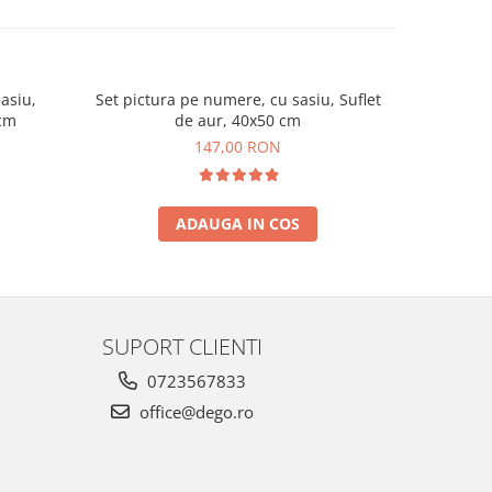
asiu,
Set pictura pe numere, cu sasiu, Suflet
Set pictur
 cm
de aur, 40x50 cm
t
147,00 RON
ADAUGA IN COS
SUPORT CLIENTI
0723567833
office@dego.ro