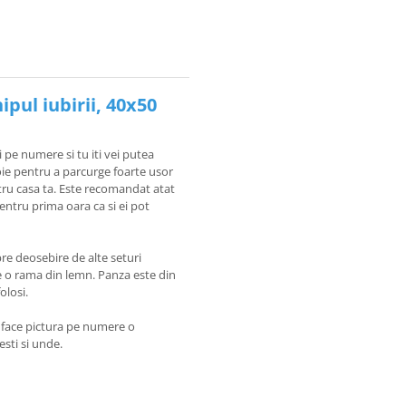
pul iubirii, 40x50
i pe numere si tu iti vei putea
voie pentru a parcurge foarte usor
tru casa ta. Este recomandat atat
pentru prima oara ca si ei pot
re deosebire de alte seturi
pe o rama din lemn. Panza este din
olosi.
e face pictura pe numere o
sesti si unde.