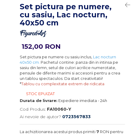
Set pictura pe numere,
cu sasiu, Lac nocturn,
40x50 cm
152,00 RON
Set pictura pe numere cu sasiu inclus,
Lac nocturn
40x50 cm.
Pachetul contine: panza din in intinsa pe
sasiu din lemn, setul de culori acrilice numerotate,
pensule de diferite marimi si accesorii pentru a crea
un tablou spectaculos. Da start creativitatii!
*
Tablou cu complexitate extrem de ridicata
STOC EPUIZAT
Durata de livrare:
Expediere imediata - 24h
Cod Produs:
FA10060-Y
Ai nevoie de ajutor?
0723567833
La achizitionarea acestui produs primiti
7
RON pentru