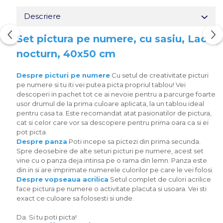
Descriere
Set pictura pe numere, cu sasiu, Lac
nocturn, 40x50 cm
Despre picturi pe numere
Cu setul de creativitate picturi
pe numere si tu iti vei putea picta propriul tablou! Vei
descoperi in pachet tot ce ai nevoie pentru a parcurge foarte
usor drumul de la prima culoare aplicata, la un tablou ideal
pentru casa ta. Este recomandat atat pasionatilor de pictura,
cat si celor care vor sa descopere pentru prima oara ca si ei
pot picta.
Despre panza
Poti incepe sa pictezi din prima secunda.
Spre deosebire de alte seturi picturi pe numere, acest set
vine cu o panza deja intinsa pe o rama din lemn. Panza este
din in si are imprimate numerele culorilor pe care le vei folosi.
Despre vopseaua acrilica
Setul complet de culori acrilice
face pictura pe numere o activitate placuta si usoara. Vei sti
exact ce culoare sa folosesti si unde.
Da. Si tu poti picta!