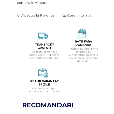
comenzile viitoare
Adauga la Favorite
Cere informatii
RATE FARA
TRANSPORT
DOBANDA
GRATUIT
Plateste cu unul dintre
La toate comenzile
cardurile de
peste 350 lei, indiferent
cumparaturi partenere
de greutatea coletului!
si ai pana la 6 rate fara
dobanda!
RETUR GARANTAT
14 ZILE
Comanda fara griji.
Retur garantat in 14 zile
RECOMANDARI