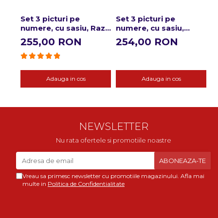
Set 3 picturi pe
Set 3 picturi pe
S
numere, cu sasiu, Raze
numere, cu sasiu,
n
de soare, 50 x 120 cm
Revolutia culorilor,
T
255,00 RON
254,00 RON
2
50x150 cm
a
Adauga in cos
Adauga in cos
NEWSLETTER
Nu rata ofertele si promotiile noastre
Vreau sa primesc newsletter cu promotiile magazinului. Afla mai
multe in
Politica de Confidentialitate