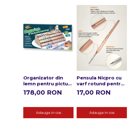
Organizator din
Pensula Nicpro cu
Set
lemn pentru picturi
varf rotund pentru
num
pe numere
detalii fine 3/0
Pau
178,00 RON
17,00 RON
15
toa
Adauga in cos
Adauga in cos