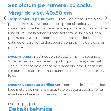
Set pictura pe numere, cu sasiu,
Mingi de vise, 40x50 cm
Despre picturi pe numere
Cu setul de creativitate picturi
pe numere si tu iti vei putea picta propriul tablou! Vei
descoperi in pachet tot ce ai nevoie pentru a parcurge foarte
usor drumul de la prima culoare aplicata, la un tablou ideal
pentru casa ta. Este recomandat atat pasionatilor de pictura,
cat si celor care vor sa descopere pentru prima oara ca si ei
pot picta.
Despre panza
Poti incepe sa pictezi din prima secunda.
Spre deosebire de alte seturi picturi pe numere, acest set
vine cu o panza deja intinsa pe o rama din lemn. Panza este
din bumbac si are imprimate numerele culorilor pe care le vei
folosi.
Despre vopseaua acrilica
Setul complet de culori acrilice
face pictura pe numere o activitate placuta si usoara. Vei sti
exact ce culoare sa folosesti si unde.
Da. Si tu poti picta!
Detalii tehnice