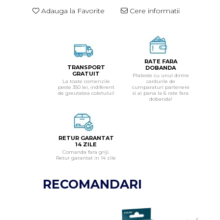
Adauga la Favorite
Cere informatii
RATE FARA
TRANSPORT
DOBANDA
GRATUIT
Plateste cu unul dintre
La toate comenzile
cardurile de
peste 350 lei, indiferent
cumparaturi partenere
de greutatea coletului!
si ai pana la 6 rate fara
dobanda!
RETUR GARANTAT
14 ZILE
Comanda fara griji.
Retur garantat in 14 zile
RECOMANDARI