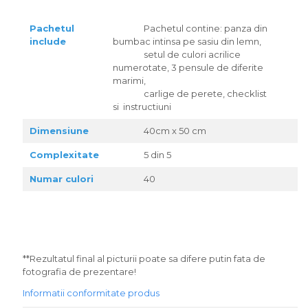
Pachetul
Pachetul contine: panza din
include
bumbac intinsa pe sasiu din lemn,
setul de culori acrilice
numerotate, 3 pensule de diferite
marimi,
carlige de perete, checklist
si instructiuni
Dimensiune
40cm x 50 cm
Complexitate
5 din 5
Numar culori
40
**Rezultatul final al picturii poate sa difere putin fata de
fotografia de prezentare!
Informatii conformitate produs