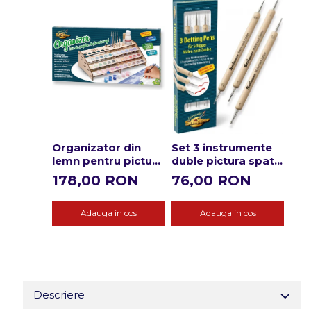
Organizator din
Set 3 instrumente
Acc
lemn pentru picturi
duble pictura spatii
cu 
pe numere
inguste sau dotting
dep
178,00 RON
76,00 RON
17
pic
Adauga in cos
Adauga in cos
Descriere