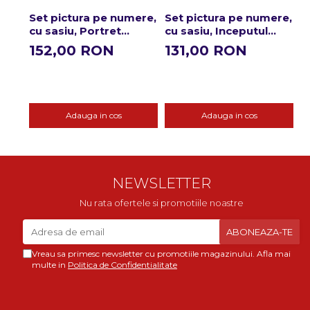
Set pictura pe numere,
Set pictura pe numere,
S
cu sasiu, Portret
cu sasiu, Inceputul
c
abstract in stil Picasso,
nostru, 40x50 cm
c
152,00 RON
131,00 RON
1
40x50 cm
m
Adauga in cos
Adauga in cos
NEWSLETTER
Nu rata ofertele si promotiile noastre
Vreau sa primesc newsletter cu promotiile magazinului. Afla mai
multe in
Politica de Confidentialitate