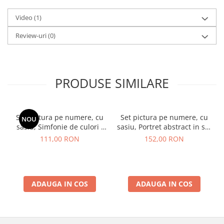
Video
(1)
Review-uri
(0)
PRODUSE SIMILARE
Set pictura pe numere, cu
Set pictura pe numere, cu
NOU
sasiu, Simfonie de culori -
sasiu, Portret abstract in stil
vopsele metalizate, 40x50
Picasso, 40x50 cm
111,00 RON
152,00 RON
cm
ADAUGA IN COS
ADAUGA IN COS