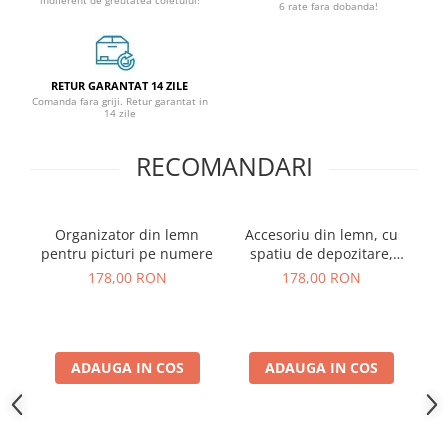
6 rate fara dobanda!
RETUR GARANTAT 14 ZILE
Comanda fara griji. Retur garantat in
14 zile
RECOMANDARI
Organizator din lemn
Accesoriu din lemn, cu
Se
pentru picturi pe numere
spatiu de depozitare,
pi
pentru picturile pe
178,00 RON
178,00 RON
numere
ADAUGA IN COS
ADAUGA IN COS