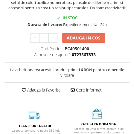
setul de culori acrilice numerotate, pensule de diferite marimi si
accesorii pentru a crea un tablou spectaculos. Da start creativitatii!
IN STOC
Durata de livrare:
Expediere imediata - 24h
ADAUGA IN COS
Cod Produs:
PC40501400
Ai nevoie de ajutor?
0723567833
La achizitionarea acestui produs primiti
6
RON pentru comenzile
viitoare
Adauga la Favorite
Cere informatii
RATE FARA DOBANDA
TRANSPORT GRATUIT
Plateste cu unul dintre cardurile de
La toate comenzile peste 350 lei,
cumparaturi partenere si ai pana la
indiferent de greutatea coletului!