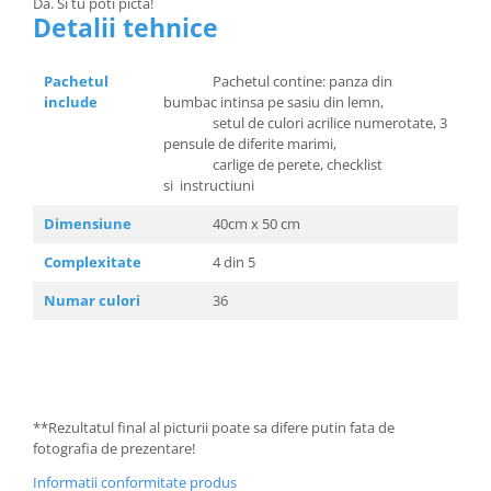
Da. Si tu poti picta!
Detalii tehnice
Pachetul
Pachetul contine: panza din
include
bumbac intinsa pe sasiu din lemn,
setul de culori acrilice numerotate, 3
pensule de diferite marimi,
carlige de perete, checklist
si instructiuni
Dimensiune
40cm x 50 cm
Complexitate
4 din 5
Numar culori
36
**Rezultatul final al picturii poate sa difere putin fata de
fotografia de prezentare!
Informatii conformitate produs