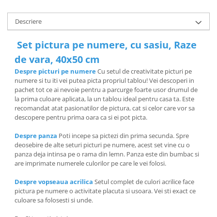
Descriere
Set pictura pe numere, cu sasiu, Raze
de vara, 40x50 cm
Despre picturi pe numere
Cu setul de creativitate picturi pe
numere si tu iti vei putea picta propriul tablou! Vei descoperi in
pachet tot ce ai nevoie pentru a parcurge foarte usor drumul de
la prima culoare aplicata, la un tablou ideal pentru casa ta. Este
recomandat atat pasionatilor de pictura, cat si celor care vor sa
descopere pentru prima oara ca si ei pot picta.
Despre panza
Poti incepe sa pictezi din prima secunda. Spre
deosebire de alte seturi picturi pe numere, acest set vine cu o
panza deja intinsa pe o rama din lemn. Panza este din bumbac si
are imprimate numerele culorilor pe care le vei folosi.
Despre vopseaua acrilica
Setul complet de culori acrilice face
pictura pe numere o activitate placuta si usoara. Vei sti exact ce
culoare sa folosesti si unde.