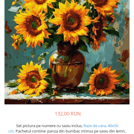
132,00 RON
Set pictura pe numere cu sasiu inclus,
Raze de vara, 40x50
cm.
Pachetul contine: panza din bumbac intinsa pe sasiu din lemn,