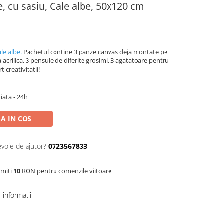
e, cu sasiu, Cale albe, 50x120 cm
le albe.
Pachetul contine 3 panze canvas deja montate pe
acrilica, 3 pensule de diferite grosimi, 3 agatatoare pentru
t creativitatii!
iata - 24h
A IN COS
evoie de ajutor?
0723567833
imiti
10
RON pentru comenzile viitoare
informatii