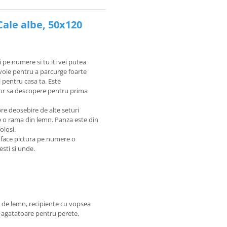
Cale albe, 50x120
i pe numere si tu iti vei putea
nevoie pentru a parcurge foarte
 pentru casa ta. Este
 vor sa descopere pentru prima
re deosebire de alte seturi
pe o rama din lemn. Panza este din
olosi.
e face pictura pe numere o
sesti si unde.
 de lemn, recipiente cu vopsea
 3 agatatoare pentru perete,