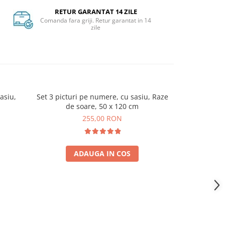
RETUR GARANTAT 14 ZILE
Comanda fara griji. Retur garantat in 14
zile
asiu,
Set 3 picturi pe numere, cu sasiu, Raze
Set 3 pict
de soare, 50 x 120 cm
Familie 
255,00 RON
ADAUGA IN COS
A