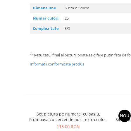
Dimensiune
50cm x 120cm
Numar culori
25
Complexitate
3/5
**Rezultatul final al picturii poate sa difere putin fata de 
Informatii conformitate produs
Set pictura pe numere, cu sasiu,
Set 
NOU
Frumoasa cu cercei de aur - extra culori
Simfonie
metalizate, 40x50 cm
115,00 RON