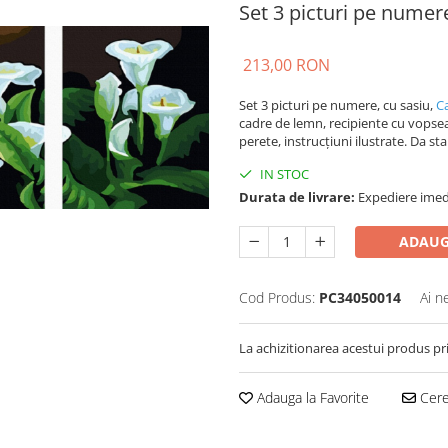
Set 3 picturi pe numer
213,00 RON
Set 3 picturi pe numere, cu sasiu,
Ca
cadre de lemn, recipiente cu vopsea 
perete, instrucțiuni ilustrate. Da star
IN STOC
Durata de livrare:
Expediere imed
ADAUG
Cod Produs:
PC34050014
Ai n
La achizitionarea acestui produs pr
Adauga la Favorite
Cere 