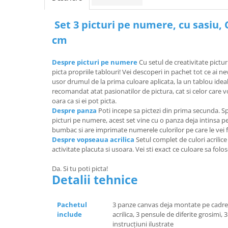
Set 3 picturi pe numere, cu sasiu, 
cm
Despre picturi pe numere
Cu setul de creativitate pictur
picta propriile tablouri! Vei descoperi in pachet tot ce ai 
usor drumul de la prima culoare aplicata, la un tablou ideal
recomandat atat pasionatilor de pictura, cat si celor care
oara ca si ei pot picta.
Despre panza
Poti incepe sa pictezi din prima secunda. Sp
picturi pe numere, acest set vine cu o panza deja intinsa 
bumbac si are imprimate numerele culorilor pe care le vei f
Despre vopseaua acrilica
Setul complet de culori acrilic
activitate placuta si usoara. Vei sti exact ce culoare sa folo
Da. Si tu poti picta!
Detalii tehnice
Pachetul
3 panze canvas deja montate pe cadre
include
acrilica, 3 pensule de diferite grosimi,
instrucțiuni ilustrate