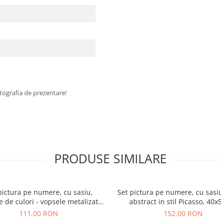
fotografia de prezentare!
PRODUSE SIMILARE
pictura pe numere, cu sasiu,
Set pictura pe numere, cu sasiu
 de culori - vopsele metalizate,
abstract in stil Picasso, 40
40x50 cm
111,00 RON
152,00 RON