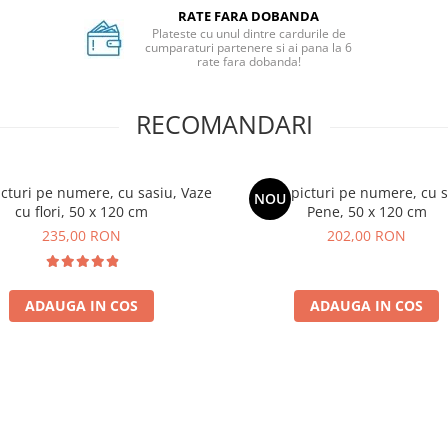
RATE FARA DOBANDA
Plateste cu unul dintre cardurile de
cumparaturi partenere si ai pana la 6
rate fara dobanda!
RECOMANDARI
icturi pe numere, cu sasiu, Vaze
Set 3 picturi pe numere, cu s
NOU
cu flori, 50 x 120 cm
Pene, 50 x 120 cm
235,00 RON
202,00 RON
ADAUGA IN COS
ADAUGA IN COS