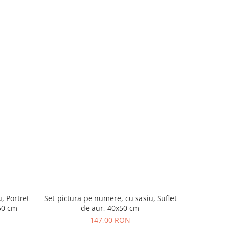
, Portret
Set pictura pe numere, cu sasiu, Suflet
Set pi
x50 cm
de aur, 40x50 cm
Ince
147,00 RON