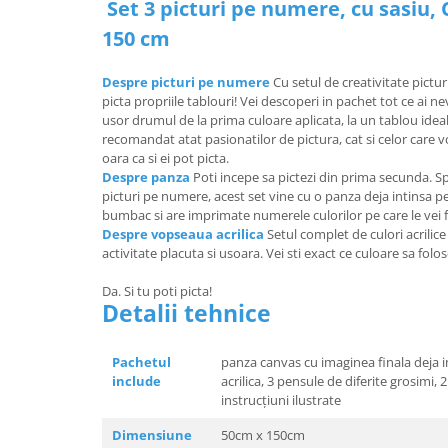
Set 3 picturi pe numere, cu sasiu, 
150 cm
Despre picturi pe numere
Cu setul de creativitate pictur
picta propriile tablouri! Vei descoperi in pachet tot ce ai 
usor drumul de la prima culoare aplicata, la un tablou ideal
recomandat atat pasionatilor de pictura, cat si celor care
oara ca si ei pot picta.
Despre panza
Poti incepe sa pictezi din prima secunda. Sp
picturi pe numere, acest set vine cu o panza deja intinsa 
bumbac si are imprimate numerele culorilor pe care le vei f
Despre vopseaua acrilica
Setul complet de culori acrilic
activitate placuta si usoara. Vei sti exact ce culoare sa folo
Da. Si tu poti picta!
Detalii tehnice
Pachetul
panza canvas cu imaginea finala deja 
include
acrilica, 3 pensule de diferite grosimi,
instrucțiuni ilustrate
Dimensiune
50cm x 150cm