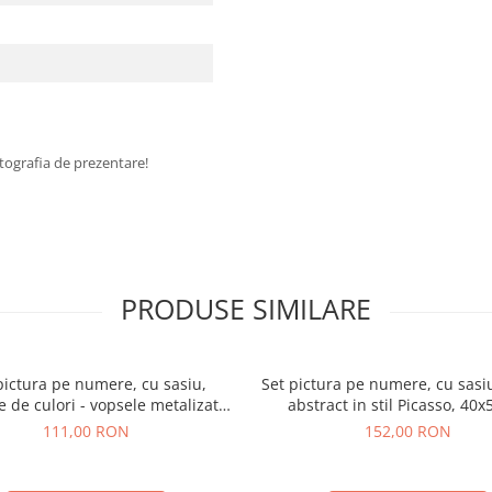
fotografia de prezentare!
PRODUSE SIMILARE
pictura pe numere, cu sasiu,
Set pictura pe numere, cu sasiu
 de culori - vopsele metalizate,
abstract in stil Picasso, 40
40x50 cm
111,00 RON
152,00 RON