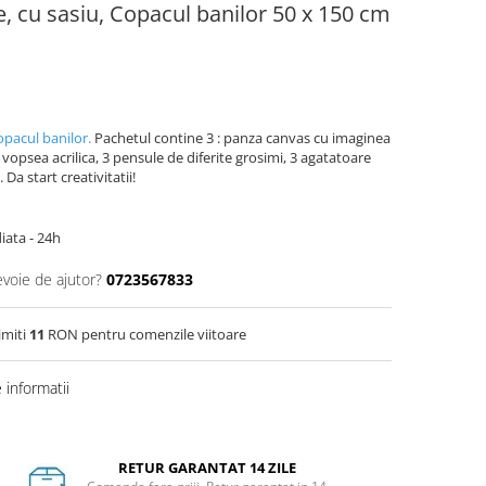
e, cu sasiu, Copacul banilor 50 x 150 cm
opacul banilor.
Pachetul contine 3 : panza canvas cu imaginea
 vopsea acrilica, 3 pensule de diferite grosimi, 3 agatatoare
 Da start creativitatii!
iata - 24h
evoie de ajutor?
0723567833
imiti
11
RON pentru comenzile viitoare
informatii
RETUR GARANTAT 14 ZILE