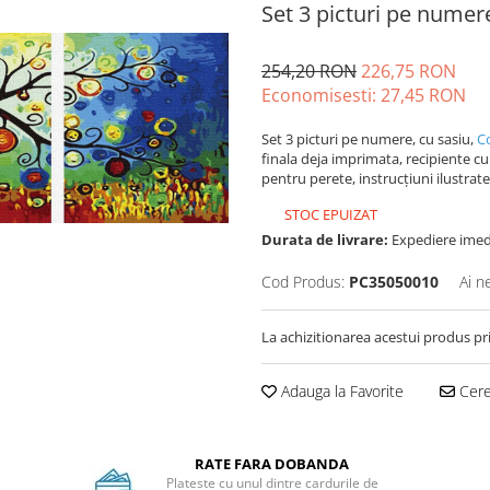
Set 3 picturi pe numer
254,20 RON
226,75 RON
Economisesti:
27,45
RON
Set 3 picturi pe numere, cu sasiu,
C
finala deja imprimata, recipiente cu
pentru perete, instrucțiuni ilustrate.
STOC EPUIZAT
Durata de livrare:
Expediere imed
Cod Produs:
PC35050010
Ai n
La achizitionarea acestui produs pr
Adauga la Favorite
Cere 
RATE FARA DOBANDA
Plateste cu unul dintre cardurile de