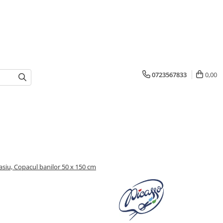
0723567833
0,00
sasiu, Copacul banilor 50 x 150 cm