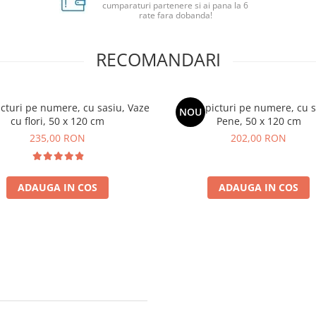
cumparaturi partenere si ai pana la 6
rate fara dobanda!
RECOMANDARI
icturi pe numere, cu sasiu, Vaze
Set 3 picturi pe numere, cu s
NOU
cu flori, 50 x 120 cm
Pene, 50 x 120 cm
235,00 RON
202,00 RON
ADAUGA IN COS
ADAUGA IN COS