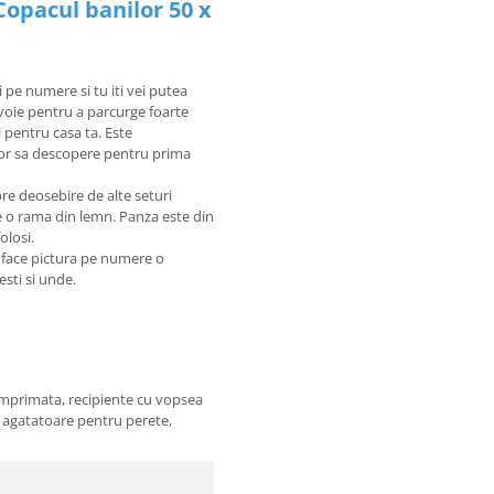
Copacul banilor 50 x
i pe numere si tu iti vei putea
nevoie pentru a parcurge foarte
 pentru casa ta. Este
 vor sa descopere pentru prima
re deosebire de alte seturi
pe o rama din lemn. Panza este din
olosi.
e face pictura pe numere o
sesti si unde.
imprimata, recipiente cu vopsea
 2 agatatoare pentru perete,