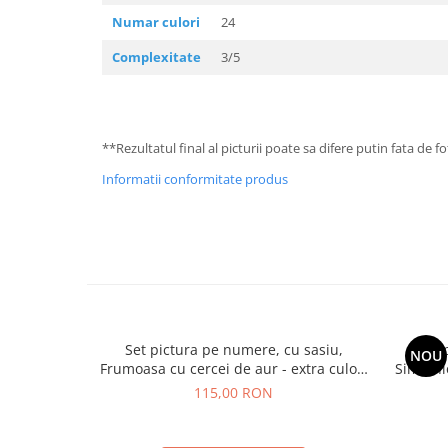
Numar culori
24
Complexitate
3/5
**Rezultatul final al picturii poate sa difere putin fata de 
Informatii conformitate produs
Set pictura pe numere, cu sasiu,
Set 
NOU
Frumoasa cu cercei de aur - extra culori
Simfonie
metalizate, 40x50 cm
115,00 RON