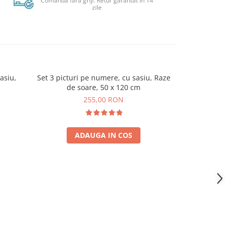
Comanda fara griji. Retur garantat in 14
zile
asiu,
Set 3 picturi pe numere, cu sasiu, Raze
Set 3 pict
de soare, 50 x 120 cm
Familie 
255,00 RON
ADAUGA IN COS
A