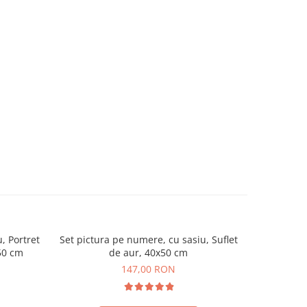
, Portret
Set pictura pe numere, cu sasiu, Suflet
Set pi
x50 cm
de aur, 40x50 cm
Ince
147,00 RON