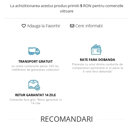
La achizitionarea acestui produs primiti
5
RON pentru comenzile
viitoare
Adauga la Favorite
Cere informatii
RATE FARA DOBANDA
TRANSPORT GRATUIT
Plateste cu unul dintre cardurile de
La toate comenzile peste 350 lei,
cumparaturi partenere si ai pana la
indiferent de greutatea coletului!
6 rate fara dobanda!
RETUR GARANTAT 14 ZILE
Comanda fara griji. Retur garantat in
14 zile
RECOMANDARI