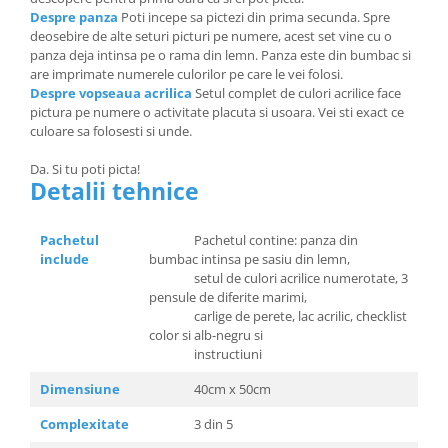
Despre panza
Poti incepe sa pictezi din prima secunda. Spre
deosebire de alte seturi picturi pe numere, acest set vine cu o
panza deja intinsa pe o rama din lemn. Panza este din bumbac si
are imprimate numerele culorilor pe care le vei folosi.
Despre vopseaua acrilica
Setul complet de culori acrilice face
pictura pe numere o activitate placuta si usoara. Vei sti exact ce
culoare sa folosesti si unde.
Da. Si tu poti picta!
Detalii tehnice
Pachetul
Pachetul contine: panza din
include
bumbac intinsa pe sasiu din lemn,
setul de culori acrilice numerotate, 3
pensule de diferite marimi,
carlige de perete, lac acrilic, checklist
color si alb-negru si
instructiuni
Dimensiune
40cm x 50cm
Complexitate
3 din 5