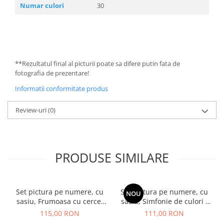
Numar culori
30
**Rezultatul final al picturii poate sa difere putin fata de
fotografia de prezentare!
Informatii conformitate produs
Review-uri
(0)
PRODUSE SIMILARE
Set pictura pe numere, cu
Set pictura pe numere, cu
NOU
sasiu, Frumoasa cu cercei
sasiu, Simfonie de culori -
de aur - extra culori
vopsele metalizate, 40x50
115,00 RON
111,00 RON
metalizate, 40x50 cm
cm