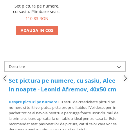
Set pictura pe numere,
cu sasiu, Plimbare seara
in parc - Leonid Afremov,
110,83 RON
40x50 cm
ADAUGA IN COS
Descriere
Set pictura pe numere, cu sasiu, Alee
in noapte - Leonid Afremov, 40x50 cm
Despre picturi pe numere
Cu setul de creativitate picturi pe
numere si tu iti vei putea picta propriul tablou! Vei descoperi in
pachet tot ce ai nevoie pentru a parcurge foarte usor drumul de
la prima culoare aplicata, la un tablou ideal pentru casa ta. Este
recomandat atat pasionatilor de pictura, cat si celor care vor sa
descopere pentru prima oara ca si ei pot picta.