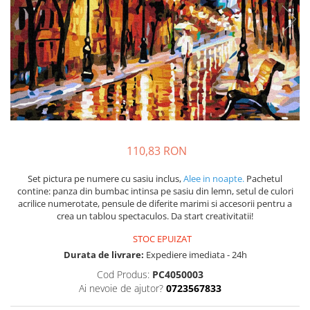
110,83 RON
Set pictura pe numere cu sasiu inclus,
Alee in noapte.
Pachetul
contine: panza din bumbac intinsa pe sasiu din lemn, setul de culori
acrilice numerotate, pensule de diferite marimi si accesorii pentru a
crea un tablou spectaculos. Da start creativitatii!
STOC EPUIZAT
Durata de livrare:
Expediere imediata - 24h
Cod Produs:
PC4050003
Ai nevoie de ajutor?
0723567833