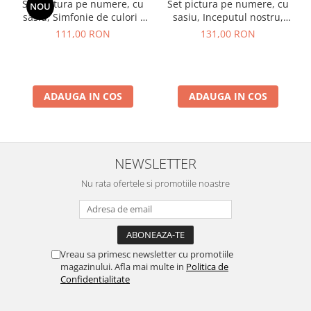
Set pictura pe numere, cu
Set pictura pe numere, cu
NOU
sasiu, Simfonie de culori -
sasiu, Inceputul nostru,
vopsele metalizate, 40x50
40x50 cm
111,00 RON
131,00 RON
cm
ADAUGA IN COS
ADAUGA IN COS
NEWSLETTER
Nu rata ofertele si promotiile noastre
Vreau sa primesc newsletter cu promotiile
magazinului. Afla mai multe in
Politica de
Confidentialitate