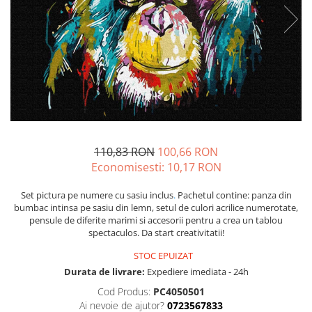
110,83 RON
100,66 RON
Economisesti:
10,17
RON
Set pictura pe numere cu sasiu inclus
.
Pachetul contine: panza din
bumbac intinsa pe sasiu din lemn, setul de culori acrilice numerotate,
pensule de diferite marimi si accesorii pentru a crea un tablou
spectaculos. Da start creativitatii!
STOC EPUIZAT
Durata de livrare:
Expediere imediata - 24h
Cod Produs:
PC4050501
Ai nevoie de ajutor?
0723567833