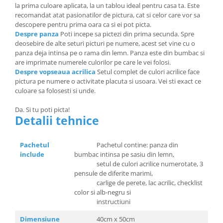
la prima culoare aplicata, la un tablou ideal pentru casa ta. Este
recomandat atat pasionatilor de pictura, cat si celor care vor sa
descopere pentru prima oara ca si ei pot picta.
Despre panza
Poti incepe sa pictezi din prima secunda. Spre
deosebire de alte seturi picturi pe numere, acest set vine cu o
panza deja intinsa pe o rama din lemn. Panza este din bumbac si
are imprimate numerele culorilor pe care le vei folosi.
Despre vopseaua acrilica
Setul complet de culori acrilice face
pictura pe numere o activitate placuta si usoara. Vei sti exact ce
culoare sa folosesti si unde.
Da. Si tu poti picta!
Detalii tehnice
Pachetul
Pachetul contine: panza din
include
bumbac intinsa pe sasiu din lemn,
setul de culori acrilice numerotate, 3
pensule de diferite marimi,
carlige de perete, lac acrilic, checklist
color si alb-negru si
instructiuni
Dimensiune
40cm x 50cm