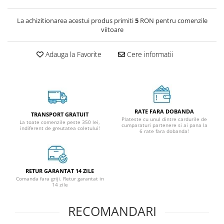
La achizitionarea acestui produs primiti
5
RON pentru comenzile
viitoare
Adauga la Favorite
Cere informatii
RATE FARA DOBANDA
TRANSPORT GRATUIT
Plateste cu unul dintre cardurile de
La toate comenzile peste 350 lei,
cumparaturi partenere si ai pana la
indiferent de greutatea coletului!
6 rate fara dobanda!
RETUR GARANTAT 14 ZILE
Comanda fara griji. Retur garantat in
14 zile
RECOMANDARI