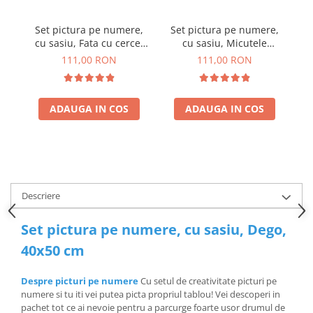
Set pictura pe numere,
Set pictura pe numere,
S
cu sasiu, Fata cu cercel
cu sasiu, Micutele
cu
de perla - Vermeer, 40x50
Balerine, 40x50 cm
111,00 RON
111,00 RON
cm
ADAUGA IN COS
ADAUGA IN COS
Descriere
Set pictura pe numere, cu sasiu, Dego,
40x50 cm
Despre picturi pe numere
Cu setul de creativitate picturi pe
numere si tu iti vei putea picta propriul tablou! Vei descoperi in
pachet tot ce ai nevoie pentru a parcurge foarte usor drumul de