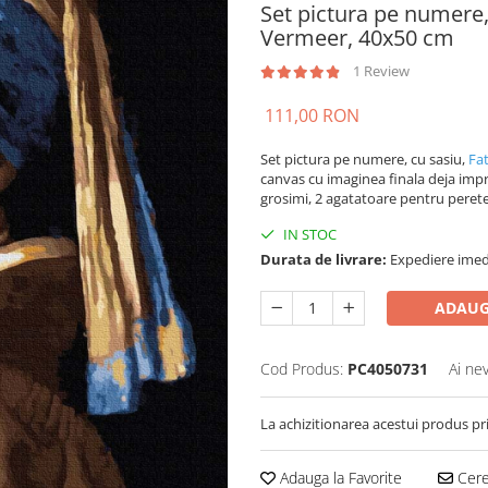
Set pictura pe numere, 
Vermeer, 40x50 cm
1 Review
111,00 RON
Set pictura pe numere, cu sasiu,
Fat
canvas cu imaginea finala deja impri
grosimi, 2 agatatoare pentru perete,
IN STOC
Durata de livrare:
Expediere imed
ADAUG
Cod Produs:
PC4050731
Ai ne
La achizitionarea acestui produs pr
Adauga la Favorite
Cere 