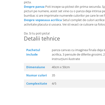
picta.
Despre panza
Poti incepe sa pictezi din prima secunda. Sp
picturi pe numere, acest set vine cu o panza deja intinsa 
bumbac si are imprimate numerele culorilor pe care le vei f
Despre vopseaua acrilica
Setul complet de culori acrilic
activitate placuta si usoara. Vei sti exact ce culoare sa folo
Da. Si tu poti picta!
Detalii tehnice
Pachetul
panza canvas cu imaginea finala deja 
include
acrilica, 3 pensule de diferite grosimi,
instrucțiuni ilustrate
Dimensiune
40cm x 50cm
Numar culori
35
Complexitate
4/5