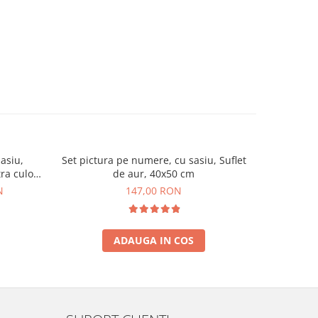
asiu,
Set pictura pe numere, cu sasiu, Suflet
Set pictur
ra culori
de aur, 40x50 cm
t
N
147,00 RON
ADAUGA IN COS