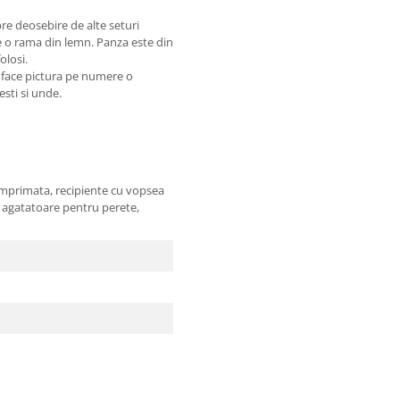
re deosebire de alte seturi
pe o rama din lemn. Panza este din
olosi.
e face pictura pe numere o
sesti si unde.
imprimata, recipiente cu vopsea
 2 agatatoare pentru perete,