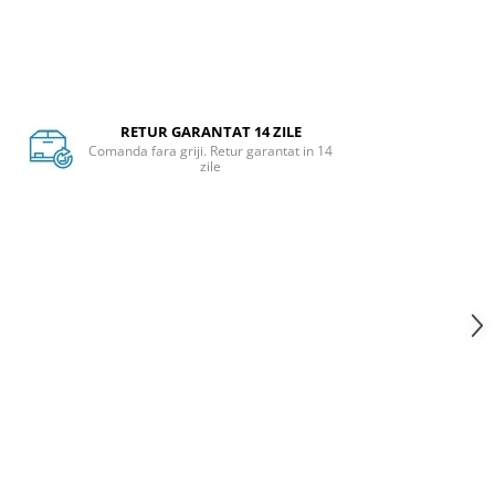
RETUR GARANTAT 14 ZILE
Comanda fara griji. Retur garantat in 14
zile