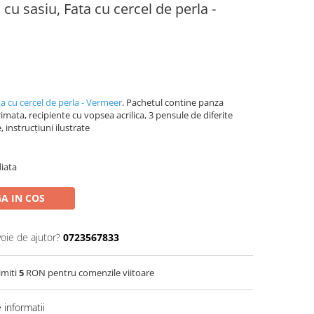
cu sasiu, Fata cu cercel de perla -
a cu cercel de perla - Vermeer
. Pachetul contine panza
mata, recipiente cu vopsea acrilica, 3 pensule de diferite
 instrucțiuni ilustrate
iata
A IN COS
voie de ajutor?
0723567833
imiti
5
RON pentru comenzile viitoare
informatii