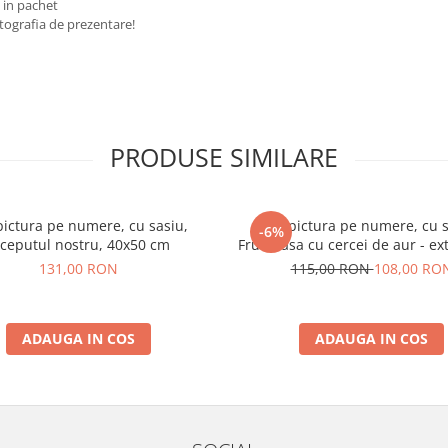
s in pachet
fotografia de prezentare!
PRODUSE SIMILARE
pictura pe numere, cu sasiu,
Set pictura pe numere, cu s
-6%
nceputul nostru, 40x50 cm
Frumoasa cu cercei de aur - ext
metalizate, 40x50 cm
131,00 RON
115,00 RON
108,00 RO
ADAUGA IN COS
ADAUGA IN COS