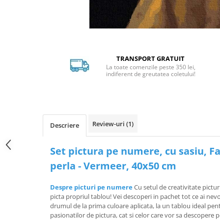
Distribuie
pe
Facebook
TRANSPORT GRATUIT
La toate comenzile peste 350 lei,
indiferent de greutatea coletului!
Review-uri
(1)
Descriere
Set pictura pe numere, cu sasiu, Fa
perla - Vermeer, 40x50 cm
Despre picturi pe numere
Cu setul de creativitate pictur
picta propriul tablou! Vei descoperi in pachet tot ce ai ne
drumul de la prima culoare aplicata, la un tablou ideal pen
pasionatilor de pictura, cat si celor care vor sa descopere 