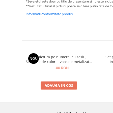
*Sevaletul este doar cu titlu de prezentare si nu este inclu
**Rezultatul final al picturii poate sa difere putin fata de 
Informatii conformitate produs
Set pictura pe numere, cu sasiu,
Set 
NOU
Simfonie de culori - vopsele metalizate,
I
40x50 cm
111,00 RON
ADAUGA IN COS