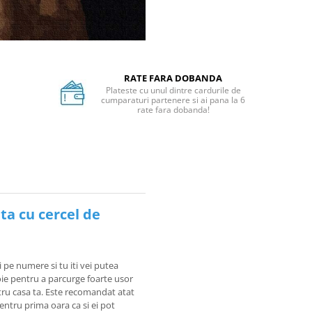
RATE FARA DOBANDA
Plateste cu unul dintre cardurile de
cumparaturi partenere si ai pana la 6
rate fara dobanda!
ta cu cercel de
i pe numere si tu iti vei putea
voie pentru a parcurge foarte usor
tru casa ta. Este recomandat atat
pentru prima oara ca si ei pot