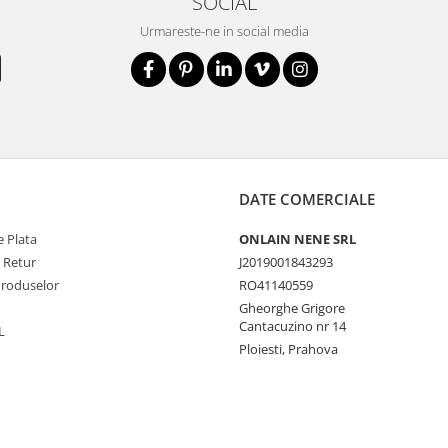
SOCIAL
Urmareste-ne in social media
DATE COMERCIALE
 Plata
ONLAIN NENE SRL
e Retur
J2019001843293
Produselor
RO41140559
Gheorghe Grigore
Cantacuzino nr 14
L
Ploiesti, Prahova