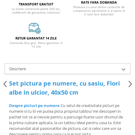
RATE FARA DOBANDA
TRANSPORT GRATUIT
Plateste cu unul dintre cardurile de
La toate comenzile peste 350 lei,
cumparaturi partenere si ai pana la
indiferent de greutatea coletului!
6 rate fara dobanda!
RETUR GARANTAT 14 ZILE
Comanda fara griji. Retur garantat in
14 zile
Descriere
Set pictura pe numere, cu sasiu, Flori
albe in ulcior, 40x50 cm
Despre picturi pe numere
Cu setul de creativitate picturi pe
numere si tu iti vei putea picta propriul tablou! Vei descoperi in
pachet tot ce ai nevoie pentru a parcurge foarte usor drumul de
la prima culoare aplicata, la un tablou ideal pentru casa ta. Este
recomandat atat pasionatilor de pictura, cat si celor care vor sa
descopere pentru prima oara ca si ei pot picta.