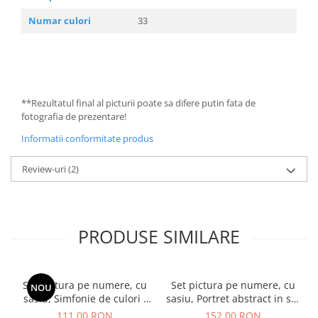
Numar culori
33
**Rezultatul final al picturii poate sa difere putin fata de
fotografia de prezentare!
Informatii conformitate produs
Review-uri
(2)
PRODUSE SIMILARE
Set pictura pe numere, cu
Set pictura pe numere, cu
NOU
sasiu, Simfonie de culori -
sasiu, Portret abstract in stil
vopsele metalizate, 40x50
Picasso, 40x50 cm
111,00 RON
152,00 RON