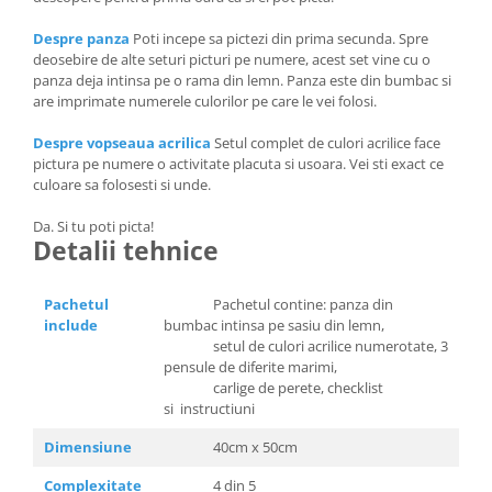
Despre panza
Poti incepe sa pictezi din prima secunda. Spre
deosebire de alte seturi picturi pe numere, acest set vine cu o
panza deja intinsa pe o rama din lemn. Panza este din bumbac si
are imprimate numerele culorilor pe care le vei folosi.
Despre vopseaua acrilica
Setul complet de culori acrilice face
pictura pe numere o activitate placuta si usoara. Vei sti exact ce
culoare sa folosesti si unde.
Da. Si tu poti picta!
Detalii tehnice
Pachetul
Pachetul contine: panza din
include
bumbac intinsa pe sasiu din lemn,
setul de culori acrilice numerotate, 3
pensule de diferite marimi,
carlige de perete, checklist
si instructiuni
Dimensiune
40cm x 50cm
Complexitate
4 din 5