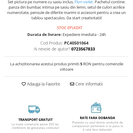
Set pictura pe numere cu sasiu inclus,
Flori violet.
Pachetul contine:
panza din bumbac intinsa pe sasiu din lemn, setul de culori acrilice
numerotate, pensule de diferite marimi si accesorii pentru a crea un
tablou spectaculos. Da start creativitatii!
STOC EPUIZAT
Durata de livrare:
Expediere imediata - 24h
Cod Produs:
PC40501064
Ai nevoie de ajutor?
0723567833
La achizitionarea acestui produs primiti
5
RON pentru comenzile
viitoare
Adauga la Favorite
Cere informatii
RATE FARA DOBANDA
TRANSPORT GRATUIT
Plateste cu unul dintre cardurile de
La toate comenzile peste 350 lei,
cumparaturi partenere si ai pana la
indiferent de greutatea coletului!
6 rate fara dobanda!