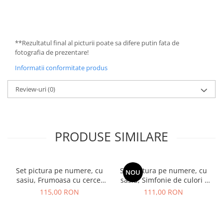
**Rezultatul final al picturii poate sa difere putin fata de
fotografia de prezentare!
Informatii conformitate produs
Review-uri
(0)
PRODUSE SIMILARE
Set pictura pe numere, cu
Set pictura pe numere, cu
NOU
sasiu, Frumoasa cu cercei
sasiu, Simfonie de culori -
de aur - extra culori
vopsele metalizate, 40x50
115,00 RON
111,00 RON
metalizate, 40x50 cm
cm