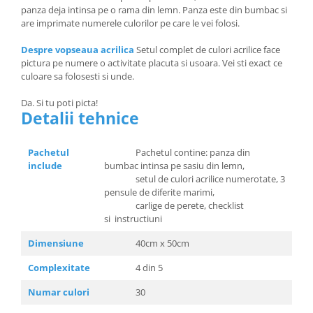
panza deja intinsa pe o rama din lemn. Panza este din bumbac si
are imprimate numerele culorilor pe care le vei folosi.
Despre vopseaua acrilica
Setul complet de culori acrilice face
pictura pe numere o activitate placuta si usoara. Vei sti exact ce
culoare sa folosesti si unde.
Da. Si tu poti picta!
Detalii tehnice
Pachetul
Pachetul contine: panza din
include
bumbac intinsa pe sasiu din lemn,
setul de culori acrilice numerotate, 3
pensule de diferite marimi,
carlige de perete, checklist
si instructiuni
Dimensiune
40cm x 50cm
Complexitate
4 din 5
Numar culori
30