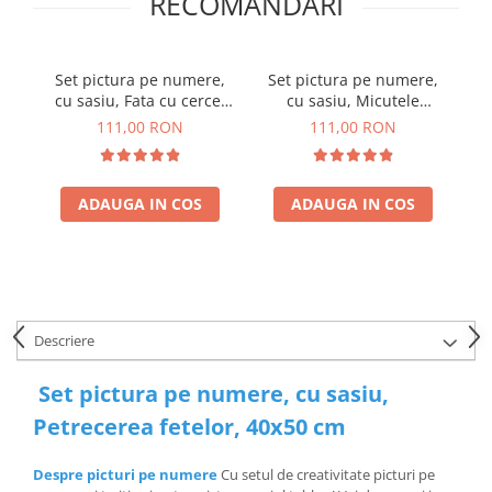
RECOMANDARI
Set pictura pe numere,
Set pictura pe numere,
cu sasiu, Fata cu cercel
cu sasiu, Micutele
de perla - Vermeer, 40x50
Balerine, 40x50 cm
111,00 RON
111,00 RON
cm
ADAUGA IN COS
ADAUGA IN COS
Descriere
Set pictura pe numere, cu sasiu,
Petrecerea fetelor, 40x50 cm
Despre picturi pe numere
Cu setul de creativitate picturi pe