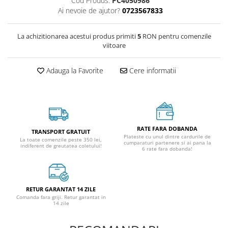
Cod Produs:
PC4050986
Ai nevoie de ajutor?
0723567833
La achizitionarea acestui produs primiti
5
RON pentru comenzile
viitoare
Adauga la Favorite
Cere informatii
RATE FARA DOBANDA
TRANSPORT GRATUIT
Plateste cu unul dintre cardurile de
La toate comenzile peste 350 lei,
cumparaturi partenere si ai pana la
indiferent de greutatea coletului!
6 rate fara dobanda!
RETUR GARANTAT 14 ZILE
Comanda fara griji. Retur garantat in
14 zile