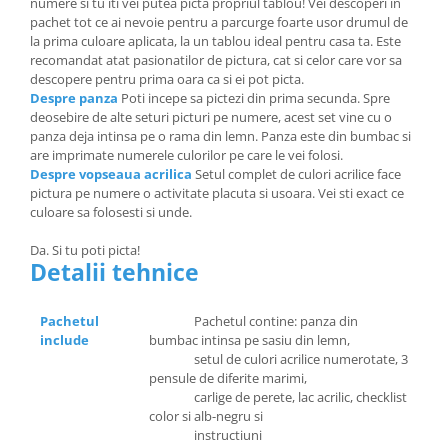
numere si tu iti vei putea picta propriul tablou! Vei descoperi in
pachet tot ce ai nevoie pentru a parcurge foarte usor drumul de
la prima culoare aplicata, la un tablou ideal pentru casa ta. Este
recomandat atat pasionatilor de pictura, cat si celor care vor sa
descopere pentru prima oara ca si ei pot picta.
Despre panza
Poti incepe sa pictezi din prima secunda. Spre
deosebire de alte seturi picturi pe numere, acest set vine cu o
panza deja intinsa pe o rama din lemn. Panza este din bumbac si
are imprimate numerele culorilor pe care le vei folosi.
Despre vopseaua acrilica
Setul complet de culori acrilice face
pictura pe numere o activitate placuta si usoara. Vei sti exact ce
culoare sa folosesti si unde.
Da. Si tu poti picta!
Detalii tehnice
Pachetul
Pachetul contine: panza din
include
bumbac intinsa pe sasiu din lemn,
setul de culori acrilice numerotate, 3
pensule de diferite marimi,
carlige de perete, lac acrilic, checklist
color si alb-negru si
instructiuni