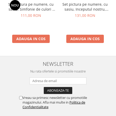
Set pictura pe numere, cu
Set pictura pe numere, cu
NOU
sasiu, Simfonie de culori -
sasiu, Inceputul nostru,
vopsele metalizate, 40x50
40x50 cm
111,00 RON
131,00 RON
cm
ADAUGA IN COS
ADAUGA IN COS
NEWSLETTER
Nu rata ofertele si promotiile noastre
Vreau sa primesc newsletter cu promotiile
magazinului. Afla mai multe in
Politica de
Confidentialitate