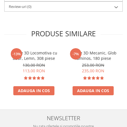
Review-uri
(0)
PRODUSE SIMILARE
Puzzle 3D Locomotiva cu
Puzzle 3D Mecanic, Glob
-13%
-7%
abur, Lemn, 308 piese
luminos, 180 piese
130,00 RON
253,00 RON
113,00 RON
235,00 RON
ADAUGA IN COS
ADAUGA IN COS
NEWSLETTER
Nu rata ofertele si promotiile noastre