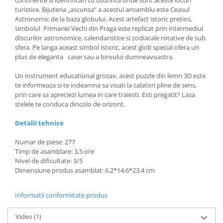
continente si identificati cu usurinta unde sunt aceste locuri
turistice. Bijuteria „ascunsa” a acestui ansamblu este Ceasul
Astronomic de la baza globului. Acest artefact istoric pretios,
simbolul Primariei Vechi din Praga este replicat prin intermediul
discurilor astronomice, calendaristice si zodiacale rotative de sub
sfera. Pe langa aceast simbol istoric, acest glob special ofera un
plus de eleganta casei sau a biroului dumneavoastra.
Un instrument educational grozav, acest puzzle din lemn 3D este
te informeaza si te indeamna sa visati la calatori pline de sens,
prin care sa apreciezi lumea in care traiesti. Esti pregatit? Lasa
stelele te conduca dincolo de orizont.
Detalii tehnice
Numar de piese: 277
Timp de asamblare: 3,5 ore
Nivel de dificultate: 3/5
Dimensiune produs asamblat: 6.2*14.6*23.4 cm
Informatii conformitate produs
Video
(1)