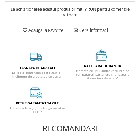
La achizitionarea acestui produs primiti
7
RON pentru comenzile
viitoare
Adauga la Favorite
Cere informatii
RATE FARA DOBANDA
TRANSPORT GRATUIT
Plateste cu unul dintre cardurile de
La toate comenzile peste 350 lei,
cumparaturi partenere si ai pana la
indiferent de greutatea coletului!
6 rate fara dobanda!
RETUR GARANTAT 14 ZILE
Comanda fara griji. Retur garantat in
14 zile
RECOMANDARI