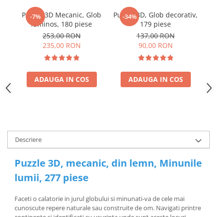
Puzzle 3D Mecanic, Glob
Puzzle 3D, Glob decorativ,
-7%
-34%
luminos, 180 piese
179 piese
253,00 RON
137,00 RON
235,00 RON
90,00 RON
ADAUGA IN COS
ADAUGA IN COS
Descriere
Puzzle 3D, mecanic, din lemn, Minunile
lumii, 277 piese
Faceti o calatorie in jurul globului si minunati-va de cele mai
cunoscute repere naturale sau construite de om. Navigati printre