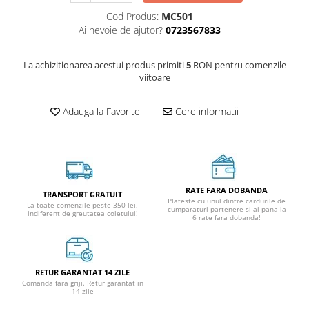
Cod Produs:
MC501
Ai nevoie de ajutor?
0723567833
La achizitionarea acestui produs primiti
5
RON pentru comenzile
viitoare
Adauga la Favorite
Cere informatii
RATE FARA DOBANDA
TRANSPORT GRATUIT
Plateste cu unul dintre cardurile de
La toate comenzile peste 350 lei,
cumparaturi partenere si ai pana la
indiferent de greutatea coletului!
6 rate fara dobanda!
RETUR GARANTAT 14 ZILE
Comanda fara griji. Retur garantat in
14 zile