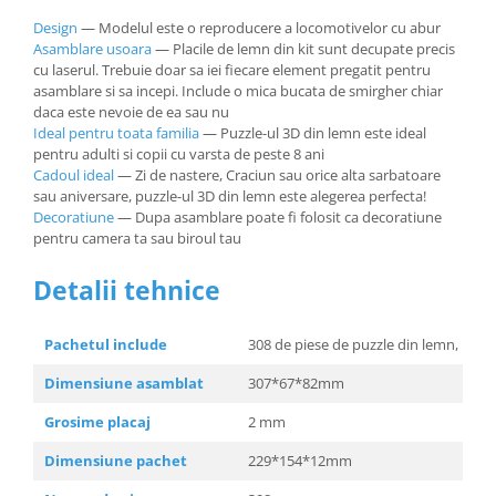
Design
— Modelul este o reproducere a locomotivelor cu abur
Asamblare usoara
— Placile de lemn din kit sunt decupate precis
cu laserul. Trebuie doar sa iei fiecare element pregatit pentru
asamblare si sa incepi. Include o mica bucata de smirgher chiar
daca este nevoie de ea sau nu
Ideal pentru toata familia
— Puzzle-ul 3D din lemn este ideal
pentru adulti si copii cu varsta de peste 8 ani
Cadoul ideal
— Zi de nastere, Craciun sau orice alta sarbatoare
sau aniversare, puzzle-ul 3D din lemn este alegerea perfecta!
Decoratiune
— Dupa asamblare poate fi folosit ca decoratiune
pentru camera ta sau biroul tau
Detalii tehnice
Pachetul include
308 de piese de puzzle din lemn, instr
Dimensiune asamblat
307*67*82mm
Grosime placaj
2 mm
Dimensiune pachet
229*154*12mm