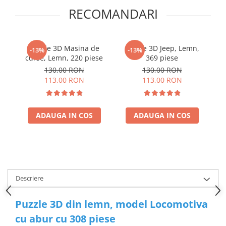
RECOMANDARI
Puzzle 3D Masina de
Puzzle 3D Jeep, Lemn,
P
-13%
-13%
curse, Lemn, 220 piese
369 piese
130,00 RON
130,00 RON
113,00 RON
113,00 RON
ADAUGA IN COS
ADAUGA IN COS
Descriere
Puzzle 3D din lemn, model Locomotiva
cu abur cu 308 piese