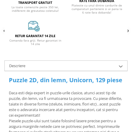
RATE FARA DOBANDA
TRANSPORT GRATUIT
Plateste cu unul dintre cardurile de
La toate comenzile peste 350 lei,
cumparaturi partenere si ai pana la
indiferent de greutatea coletului!
6 rate fara dobanda!
RETUR GARANTAT 14 ZILE
Comanda fara griji. Retur garantat in
14 zile
Descriere
Puzzle 2D, din lemn, Unicorn, 129 piese
Daca esti deja expert in puzzle-urile clasice, atunci acest tip de
puzzle, din lemn, va fi urmatoarea ta provocare. Cu piese diferite,
taiate in diverse forme (stelute, inimioare, flori etc) , acest puzzle
este o adevarata incercare atat pentru incepatori, cat si pentru
cei experimentati!
Piesele puzzle-ului sunt taiate folosind lasere precise pentru a
asigura marginile netede care se potrivesc perfect. Imprimeurile