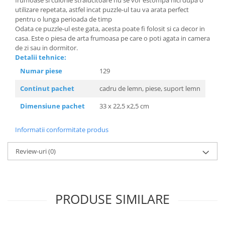
frumoase si culorile stralucitoare nu se vor estompa nici dupa o
utilizare repetata, astfel incat puzzle-ul tau va arata perfect
pentru o lunga perioada de timp
Odata ce puzzle-ul este gata, acesta poate fi folosit si ca decor in
casa. Este o piesa de arta frumoasa pe care o poti agata in camera
de zi sau in dormitor.
Detalii tehnice:
Numar piese
129
Continut pachet
cadru de lemn, piese, suport lemn
Dimensiune pachet
33 x 22,5 x2,5 cm
Informatii conformitate produs
Review-uri
(0)
PRODUSE SIMILARE