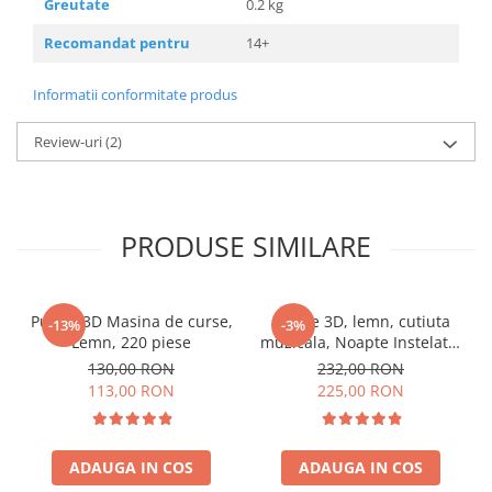
Greutate
0.2 kg
Recomandat pentru
14+
Informatii conformitate produs
Review-uri
(2)
PRODUSE SIMILARE
Puzzle 3D Masina de curse,
Puzzle 3D, lemn, cutiuta
-13%
-3%
Lemn, 220 piese
muzicala, Noapte Instelata,
84 piese
130,00 RON
232,00 RON
113,00 RON
225,00 RON
ADAUGA IN COS
ADAUGA IN COS