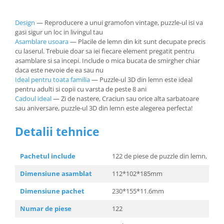
Design
— Reproducere a unui gramofon vintage, puzzle-ul isi va
gasi sigur un loc in livingul tau
Asamblare usoara
— Placile de lemn din kit sunt decupate precis
cu laserul. Trebuie doar sa iei fiecare element pregatit pentru
asamblare si sa incepi. Include o mica bucata de smirgher chiar
daca este nevoie de ea sau nu
Ideal pentru toata familia
— Puzzle-ul 3D din lemn este ideal
pentru adulti si copii cu varsta de peste 8 ani
Cadoul ideal
— Zi de nastere, Craciun sau orice alta sarbatoare
sau aniversare, puzzle-ul 3D din lemn este alegerea perfecta!
Detalii tehnice
Pachetul include
122 de piese de puzzle din lemn, instr
Dimensiune asamblat
112*102*185mm
Dimensiune pachet
230*155*11.6mm
Numar de piese
122