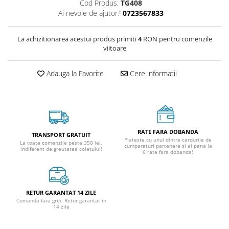
Cod Produs:
TG408
Ai nevoie de ajutor?
0723567833
La achizitionarea acestui produs primiti
4
RON pentru comenzile
viitoare
Adauga la Favorite
Cere informatii
RATE FARA DOBANDA
TRANSPORT GRATUIT
Plateste cu unul dintre cardurile de
La toate comenzile peste 350 lei,
cumparaturi partenere si ai pana la
indiferent de greutatea coletului!
6 rate fara dobanda!
RETUR GARANTAT 14 ZILE
Comanda fara griji. Retur garantat in
14 zile