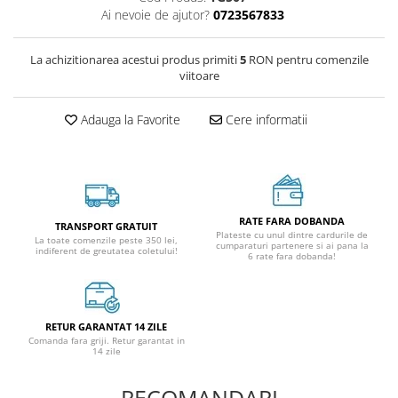
Ai nevoie de ajutor?
0723567833
La achizitionarea acestui produs primiti
5
RON pentru comenzile
viitoare
Adauga la Favorite
Cere informatii
RATE FARA DOBANDA
TRANSPORT GRATUIT
Plateste cu unul dintre cardurile de
La toate comenzile peste 350 lei,
cumparaturi partenere si ai pana la
indiferent de greutatea coletului!
6 rate fara dobanda!
RETUR GARANTAT 14 ZILE
Comanda fara griji. Retur garantat in
14 zile