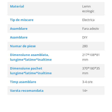
Material
Lemn
ecologic
Tip de miscare
Electrica
Asamblare
Fara adeziv
Asamblare
DIY
Numar de piese
280
Dimensiune asamblata,
217*108*81
lungime*latime*inaltime
mm
Dimensiune pachet
370*180*35
lungime*latime*inaltime
mm
Timp asamblare
3-4 ore
Varsta recomandata
14+