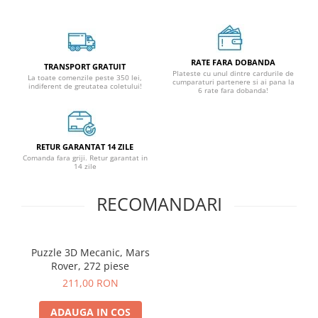
RATE FARA DOBANDA
TRANSPORT GRATUIT
Plateste cu unul dintre cardurile de
La toate comenzile peste 350 lei,
cumparaturi partenere si ai pana la
indiferent de greutatea coletului!
6 rate fara dobanda!
RETUR GARANTAT 14 ZILE
Comanda fara griji. Retur garantat in
14 zile
RECOMANDARI
Puzzle 3D Mecanic, Mars
Rover, 272 piese
211,00 RON
ADAUGA IN COS