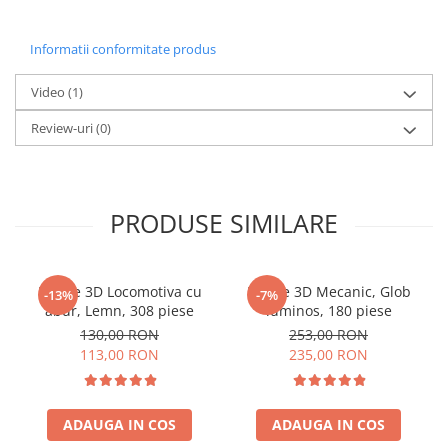
Informatii conformitate produs
Video
(1)
Review-uri
(0)
PRODUSE SIMILARE
Puzzle 3D Locomotiva cu
Puzzle 3D Mecanic, Glob
-13%
-7%
abur, Lemn, 308 piese
luminos, 180 piese
130,00 RON
253,00 RON
113,00 RON
235,00 RON
ADAUGA IN COS
ADAUGA IN COS