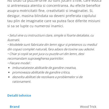
Nu uitati ca puzzle-urile 3D sunt jucarii STEM, care educa
si antreneaza atentia si concentrarea. Au efecte benefice
asupra motricitatii fine, creativitatii si imaginatiei. Si,
desigur, masina blindata va deveni preferata copilului
tau plin de imaginatie care va putea face diferite misiuni
si sa se lupte cu numerosi inamici.
• Setul vine cu instructiuni clare, simple si foarte detaliate, cu
ilustratii.
• Modelele sunt fabricate din lemn sigur si prietenos cu mediul
din copaci complet naturali, fara adaos de toxine sau adezivi.
• Chiar și copiii se pot juca cu puzzle-uri din lemn, desi
recomandam supravegherea parintilor.
• Fiecare model :
imbunatateste abilitatile de gandire creativa,
promoveaza abilitatile de gandire critica,
dezvolta abilitati de rezolvare a problemelor si de
rationament.
Detalii tehnice
Brand
Wood Trick