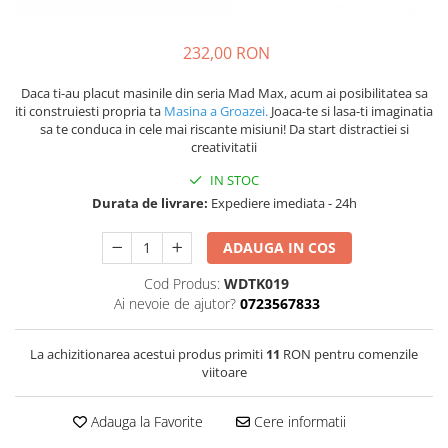
232,00 RON
Daca ti-au placut masinile din seria Mad Max, acum ai posibilitatea sa
iti construiesti propria ta
Masina a Groazei.
Joaca-te si lasa-ti imaginatia
sa te conduca in cele mai riscante misiuni! Da start distractiei si
creativitatii
IN STOC
Durata de livrare:
Expediere imediata - 24h
ADAUGA IN COS
Cod Produs:
WDTK019
Ai nevoie de ajutor?
0723567833
La achizitionarea acestui produs primiti
11
RON pentru comenzile
viitoare
Adauga la Favorite
Cere informatii