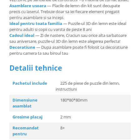
Asamblare usoara
— Placile de lemn din kit sunt decupate
precis cu laserul. Trebuie doar sa iei fiecare element pregatit
pentru asamblare si sa incepi.
Ideal pentru toata familia
— Puzzle-ul 3D din lemn este ideal
pentru adulti si copii cu varsta de peste 8 ani
Cadoul ideal
— Zi de nastere, Craciun sau orice alta sarbatoare
sau aniversare, puzzle-ul 3D din lemn este alegerea perfecta!
Decoratiune
— Dupa asamblare poate fi folosit ca decoratiune
pentru camera ta sau biroul tau
Detalii tehnice
Pachetul include
225 de piese de puzzle din lemn,
instructiuni
Dimensiune
180*80*80mm
asamblat
Grosime placaj
2 mm
Recomandat
8+
pentru