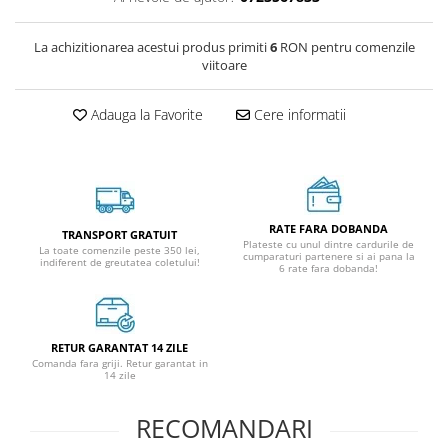
La achizitionarea acestui produs primiti
6
RON pentru comenzile
viitoare
Adauga la Favorite
Cere informatii
RATE FARA DOBANDA
TRANSPORT GRATUIT
Plateste cu unul dintre cardurile de
La toate comenzile peste 350 lei,
cumparaturi partenere si ai pana la
indiferent de greutatea coletului!
6 rate fara dobanda!
RETUR GARANTAT 14 ZILE
Comanda fara griji. Retur garantat in
14 zile
RECOMANDARI