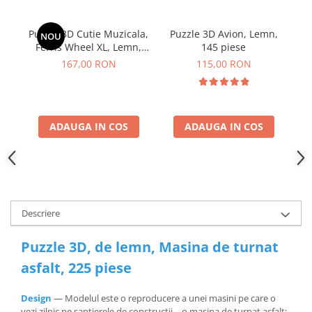
Puzzle 3D Cutie Muzicala,
Puzzle 3D Avion, Lemn,
P
NOU
Ferris Wheel XL, Lemn,
145 piese
232 de piese
167,00 RON
115,00 RON
ADAUGA IN COS
ADAUGA IN COS
Descriere
Puzzle 3D, de lemn, Masina de turnat
asfalt, 225 piese
Design
— Modelul este o reproducere a unei masini pe care o
vezi zilnic pe santierele de constructii - o masina de turnat asfalt;