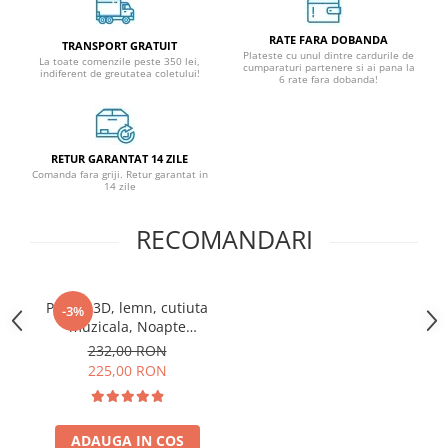
RATE FARA DOBANDA
TRANSPORT GRATUIT
Plateste cu unul dintre cardurile de
La toate comenzile peste 350 lei,
cumparaturi partenere si ai pana la
indiferent de greutatea coletului!
6 rate fara dobanda!
RETUR GARANTAT 14 ZILE
Comanda fara griji. Retur garantat in
14 zile
RECOMANDARI
Puzzle 3D, lemn, cutiuta
-3%
muzicala, Noapte
Instelata, 84 piese
232,00 RON
225,00 RON
ADAUGA IN COS