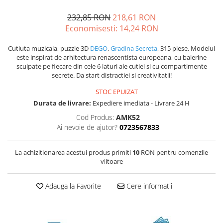
232,85 RON
218,61 RON
Economisesti:
14,24
RON
Cutiuta muzicala, puzzle 3D
DEGO
,
Gradina Secreta
, 315 piese. Modelul
este inspirat de arhitectura renascentista europeana, cu balerine
sculpate pe fiecare din cele 6 laturi ale cutiei si cu compartimente
secrete. Da start distractiei si creativitatii!
STOC EPUIZAT
Durata de livrare:
Expediere imediata - Livrare 24 H
Cod Produs:
AMK52
Ai nevoie de ajutor?
0723567833
La achizitionarea acestui produs primiti
10
RON pentru comenzile
viitoare
Adauga la Favorite
Cere informatii