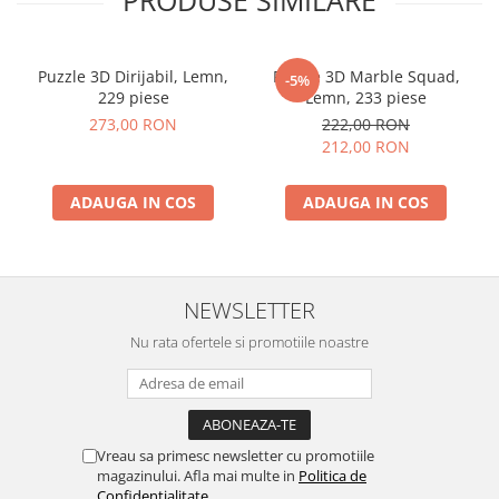
PRODUSE SIMILARE
Puzzle 3D Dirijabil, Lemn,
Puzzle 3D Marble Squad,
-5%
229 piese
Lemn, 233 piese
273,00 RON
222,00 RON
212,00 RON
ADAUGA IN COS
ADAUGA IN COS
NEWSLETTER
Nu rata ofertele si promotiile noastre
Vreau sa primesc newsletter cu promotiile
magazinului. Afla mai multe in
Politica de
Confidentialitate