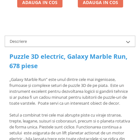
ADAUGA IN COS
ADAUGA IN COS
Descriere
Puzzle 3D electric, Galaxy Marble Run,
678 piese
„Galaxy Marble Run” este unul dintre cele mai ingenioase,
frumoase și complexe seturi de puzzle 3D de pe piata. Este un
instrument excelent pentru dezvoltarea logicii si gandirii tehnice
si ar putea fi un cadou minunat pentru iubitorii de puzzle-uri de
toate varstele. Poate servi ca un interesant obiect de decor.
Setul a combinat trei cele mai abrupte piste cu viraje stranse,
trepte, leagane, suisuri si coborasuri, precum si o planeta rotativa
de forma unica. Piestele sunt ciclice. Functionarea continua a
setului este asigurata de un lift planetar actionat de un motor
electric - bila lansata trece prin toate obstacolele si se ridica din