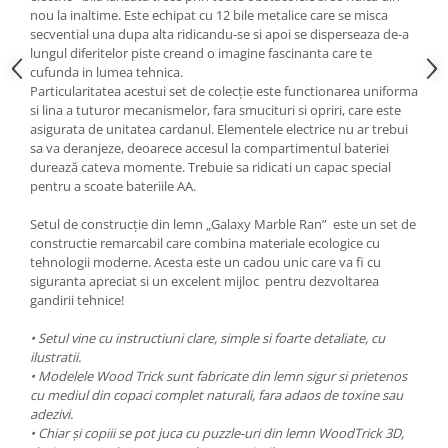
nou la inaltime. Este echipat cu 12 bile metalice care se misca
secvential una dupa alta ridicandu-se si apoi se disperseaza de-a
lungul diferitelor piste creand o imagine fascinanta care te
cufunda in lumea tehnica.
Particularitatea acestui set de colecție este functionarea uniforma
si lina a tuturor mecanismelor, fara smucituri si opriri, care este
asigurata de unitatea cardanul. Elementele electrice nu ar trebui
sa va deranjeze, deoarece accesul la compartimentul bateriei
durează cateva momente. Trebuie sa ridicati un capac special
pentru a scoate bateriile AA.
Setul de construcție din lemn „Galaxy Marble Ran” este un set de
constructie remarcabil care combina materiale ecologice cu
tehnologii moderne. Acesta este un cadou unic care va fi cu
siguranta apreciat si un excelent mijloc pentru dezvoltarea
gandirii tehnice!
• Setul vine cu instructiuni clare, simple si foarte detaliate, cu
ilustratii.
• Modelele Wood Trick sunt fabricate din lemn sigur si prietenos
cu mediul din copaci complet naturali, fara adaos de toxine sau
adezivi.
• Chiar și copiii se pot juca cu puzzle-uri din lemn WoodTrick 3D,