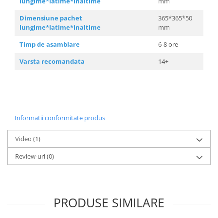
lungime*latime*inaltime
mm
Dimensiune pachet
365*365*50
lungime*latime*inaltime
mm
Timp de asamblare
6-8 ore
Varsta recomandata
14+
Informatii conformitate produs
Video
(1)
Review-uri
(0)
PRODUSE SIMILARE