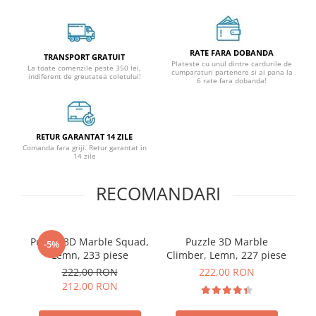
RATE FARA DOBANDA
TRANSPORT GRATUIT
Plateste cu unul dintre cardurile de
La toate comenzile peste 350 lei,
cumparaturi partenere si ai pana la
indiferent de greutatea coletului!
6 rate fara dobanda!
RETUR GARANTAT 14 ZILE
Comanda fara griji. Retur garantat in
14 zile
RECOMANDARI
Puzzle 3D Marble Squad,
Puzzle 3D Marble
-5%
Lemn, 233 piese
Climber, Lemn, 227 piese
Pa
222,00 RON
222,00 RON
212,00 RON