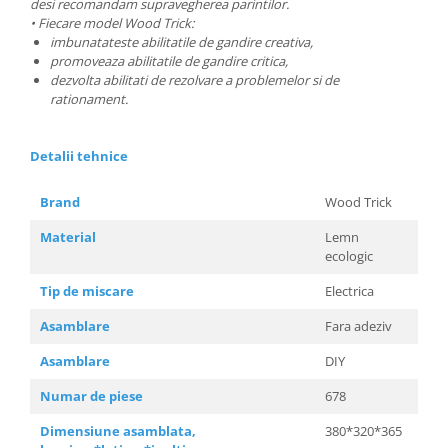
desi recomandam supravegherea parintilor.
• Fiecare model Wood Trick:
imbunatateste abilitatile de gandire creativa,
promoveaza abilitatile de gandire critica,
dezvolta abilitati de rezolvare a problemelor si de
rationament.
Detalii tehnice
Brand
Wood Trick
Material
Lemn
ecologic
Tip de miscare
Electrica
Asamblare
Fara adeziv
Asamblare
DIY
Numar de piese
678
Dimensiune asamblata,
380*320*365