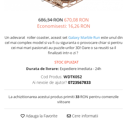
686,34 RON
670,08 RON
Economisesti:
16,26
RON
Un adevarat roller coaster, aceast set
Galaxy Marble Run
este unul din
cel mai complex model si va fi cu siguranta o provocare chiar si pentru
cei mai mari pasionati au puzzle-urilor 3D! Oare o sa reusiti sa il
finalizati intr-o zi ?
STOC EPUIZAT
Durata de livrare:
Expediere imediata - 24h
Cod Produs:
WDTK052
Ai nevoie de ajutor?
0723567833
La achizitionarea acestui produs primiti
33
RON pentru comenzile
viitoare
Adauga la Favorite
Cere informatii